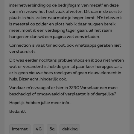
internetverbinding op de bedrijfsgsm van mezelf en deze
van m’n vrouw het heel vaak afweten. Dit dan in de eerste
plaats in huis, zeker naarmate je hoger komt. M’n telewerk
is meestal op zolder en plots heb ik daar nu geen bereik
meer, moet ik een verdieping lager gaan, uit het raam
hangen en dan wil een pagina wel eens inladen.
Connection is vaak timed out, ook whatsapps geraken niet
verstuurd etc.
Dit was eerder nochtans probleemloos en ik zou niet weten
wat er veranderd is, heb de gsm al paar keer heropgestart,
er is geen nieuwe hoes rond gsm of geen nieuw element in
huis. Bizar echt, hinderlijk ook.
Vandaar m’n vraag of er hier in 2290 Vorselaar een mast
beschadigd of omgewaaid of verplaatst is of dergelijke?
Hopelijk hebben jullie meer info…
Bedankt
internet
4G
5g
dekking