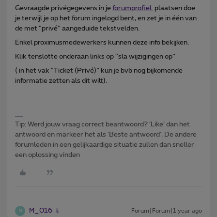
Gevraagde privégegevens in je
forumprofiel
plaatsen doe
je terwijl je op het forum ingelogd bent, en zet je in één van
de met “privé” aangeduide tekstvelden.
Enkel proximusmedewerkers kunnen deze info bekijken.
Klik tenslotte onderaan links op “sla wijzigingen op”
( in het vak “Ticket (Privé)” kun je bvb nog bijkomende
informatie zetten als dit wilt).
Tip: Werd jouw vraag correct beantwoord? ‘Like’ dan het
antwoord en markeer het als 'Beste antwoord'. De andere
forumleden in een gelijkaardige situatie zullen dan sneller
een oplossing vinden
M_016
Forum|Forum|1 year ago
M