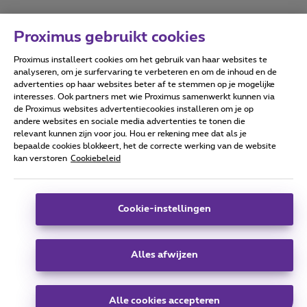
Proximus gebruikt cookies
Proximus installeert cookies om het gebruik van haar websites te
Forumvoorwaarden
Accessibility statement
analyseren, om je surfervaring te verbeteren en om de inhoud en de
advertenties op haar websites beter af te stemmen op je mogelijke
interesses. Ook partners met wie Proximus samenwerkt kunnen via
de Proximus websites advertentiecookies installeren om je op
andere websites en sociale media advertenties te tonen die
relevant kunnen zijn voor jou. Hou er rekening mee dat als je
Alle rechten voorbehouden. ©
2026
Proximus
bepaalde cookies blokkeert, het de correcte werking van de website
kan verstoren
Cookiebeleid
Algemene voorwaarden, consumenteninfo
Prijslijst en tarieven
Toegankelijkheid
Privacy
Cookiebeleid
Cookie manager
Bedrijfsgegevens
Deze website is gecreëerd en wordt beheerd conform het
Cookie-instellingen
Belgisch recht.
Koning Albert II-laan 27 - B-1030 Brussel.
Alles afwijzen
Carrier & Wholesale Solutions
Alle cookies accepteren
Proximus Group
|
Telindus