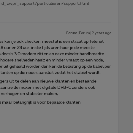
id_zwpr_support/particulieren/support.html
Forum|Forum|2 years ago
es kan je ook checken, meestal is een straat op Telenet
 uur en 23 uur, in die tijds uren hoor je de meeste
 docsis 3.0 modem zitten en deze minder bandbreedte
n hogere snelheden haalt en minder vraagt op een node,
 uit gehaald worden dan kan de belasting op de kabel per
lanten op die nodes aansluit zodat het stabiel wordt.
ngers uit te delen aan nieuwe klanten en bestaande
 gaan ze de muxen met digitale DVB-C zenders ook
 verhogen en stabieler maken,
s maar belangrijk is voor bepaalde klanten.