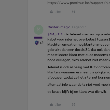
https://www.proximus.be/support/nl/
Like
Master-magic
Legend
M
@M_016
de Telenet snelheid op je adr
kabel voor internet overbelast tussen 18
+2
klachten omdat er nog klanten met een
gebruikt dan een docsis 3.1 dat ook da
moest iedere klant met oude modems er
node verlagen, mits Telenet niet meer k
Telenet is ook al bezig met IP tv ontva
klanten, wanneer er meer via ip kijken
afbouwen zodat ze het internet kunnen
allemaal info waar de ts niet veel mee i
de keuze blijft bij de klant wat die wilt.
Like