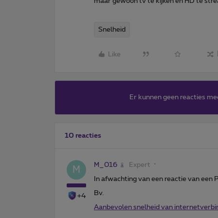
maar gewoon tv te kijken en HD te stre
Snelheid
Like
Er kunnen geen reacties me
10 reacties
M_016
Expert
M
In afwachting van een reactie van een 
Bv.
+4
Aanbevolen snelheid van internetverbi