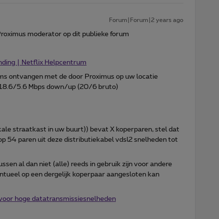
Forum|Forum|2 years ago
Proximus moderator op dit publieke forum
nding | Netflix Helpcentrum
ams ontvangen met de door Proximus op uw locatie
18.6/5.6 Mbps down/up (20/6 bruto)
kale straatkast in uw buurt)) bevat X koperparen, stel dat
 op 54 paren uit deze distributiekabel vdsl2 snelheden tot
ssen al dan niet (alle) reeds in gebruik zijn voor andere
entueel op een dergelijk koperpaar aangesloten kan
voor hoge datatransmissiesnelheden