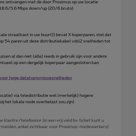
ams ontvangen met de door Proximus op uw locatie
18.6/5.6 Mbps down/up (20/6 bruto)
kale straatkast in uw buurt)) bevat X koperparen, stel dat
 op 54 paren uit deze distributiekabel vdsl2 snelheden tot
ssen al dan niet (alle) reeds in gebruik zijn voor andere
entueel op een dergelijk koperpaar aangesloten kan
voor hoge datatransmissiesnelheden
ocatie) via teledistributie wel (merkelijk) hogere
j het lokale node overbelast zou zijn)
w klantnr/telefoonnr (in een vrij veld bv. ticket kunt u
 vermelden, enkel zichtbaar voor Proximus-medewerkers)