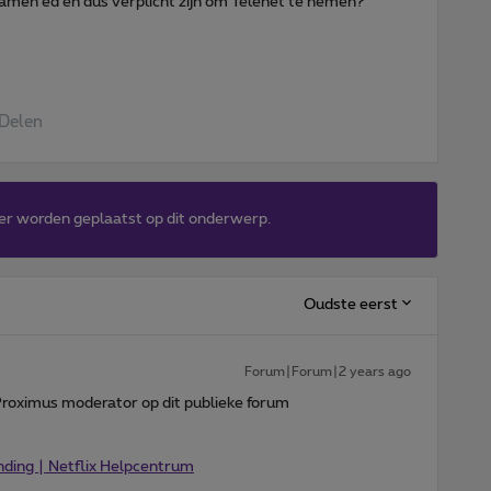
amen ed en dus verplicht zijn om Telenet te nemen?
Delen
er worden geplaatst op dit onderwerp.
Oudste eerst
Forum|Forum|2 years ago
Proximus moderator op dit publieke forum
nding | Netflix Helpcentrum