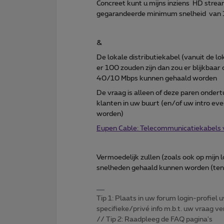
Concreet kunt u mijns inziens HD stre
gegarandeerde minimum snelheid van 
&
De lokale distributiekabel (vanuit de lo
er 100 zouden zijn dan zou er blijkbaar
40/10 Mbps kunnen gehaald worden
De vraag is alleen of deze paren ondertu
klanten in uw buurt (en/of uw intro ev
worden)
Eupen Cable: Telecommunicatiekabels 
Vermoedelijk zullen (zoals ook op mijn l
snelheden gehaald kunnen worden (tenzi
Tip 1: Plaats in uw forum login-profiel u
specifieke/privé info m.b.t. uw vraag
// Tip 2: Raadpleeg de FAQ pagina's