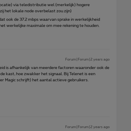
ocatie) via teledistributie wel (merkelijk) hogere
j het lokale node overbelast zou zijn)
 dat ook de 37.2 mbps waarvan sprake in werkelijkheid
h het werkelijke maximale om mee rekening te houden.
Forum|Forum|2 years ago
id is afhankelijk van meerdere factoren waaronder ook de
de kast, hoe zwakker het signaal. Bij Telenet is een
r Magic schrijft) het aantal actieve gebruikers.
Forum|Forum|2 years ago