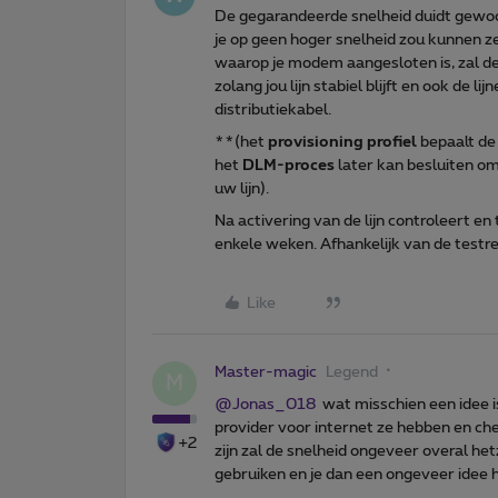
De gegarandeerde snelheid duidt gewoon
je op geen hoger snelheid zou kunnen zet
waarop je modem aangesloten is, zal de 
zolang jou lijn stabiel blijft en ook de l
distributiekabel.
**(het
provisioning profiel
bepaalt de 
het
DLM-proces
later kan besluiten om
uw lijn).
Na activering van de lijn controleert 
enkele weken. Afhankelijk van de testr
Like
Master-magic
Legend
M
@Jonas_018
wat misschien een idee is
provider voor internet ze hebben en che
+2
zijn zal de snelheid ongeveer overal he
gebruiken en je dan een ongeveer idee h