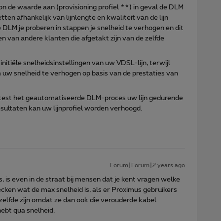
 de waarde aan (provisioning profiel **) in geval de DLM
ten afhankelijk van lijnlengte en kwaliteit van de lijn
DLM je proberen in stappen je snelheid te verhogen en dit
ijnen van andere klanten die afgetakt zijn van de zelfde
initiële snelheidsinstellingen van uw VDSL-lijn, terwijl
 uw snelheid te verhogen op basis van de prestaties van
en test het geautomatiseerde DLM-proces uw lijn gedurende
esultaten kan uw lijnprofiel worden verhoogd.
Forum|Forum|2 years ago
, is even in de straat bij mensen dat je kent vragen welke
cken wat de max snelheid is, als er Proximus gebruikers
tzelfde zijn omdat ze dan ook die verouderde kabel
ebt qua snelheid.