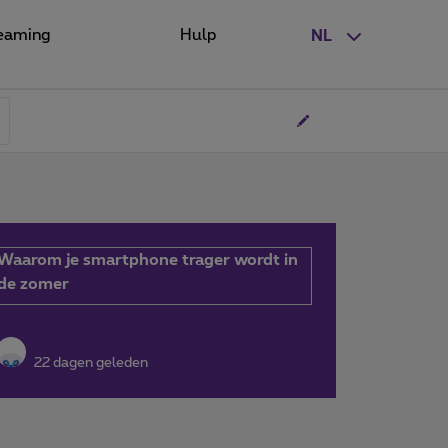
eaming
Hulp
NL
Waarom je smartphone trager wordt in
de zomer
22 dagen geleden