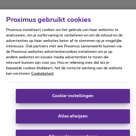
Proximus gebruikt cookies
Proximus installeert cookies om het gebruik van haar websites te
Forumvoorwaarden
Accessibility statement
analyseren, om je surfervaring te verbeteren en om de inhoud en de
advertenties op haar websites beter af te stemmen op je mogelijke
interesses. Ook partners met wie Proximus samenwerkt kunnen via
de Proximus websites advertentiecookies installeren om je op
andere websites en sociale media advertenties te tonen die
relevant kunnen zijn voor jou. Hou er rekening mee dat als je
Alle rechten voorbehouden. ©
2026
Proximus
bepaalde cookies blokkeert, het de correcte werking van de website
kan verstoren
Cookiebeleid
Algemene voorwaarden, consumenteninfo
Prijslijst en tarieven
Toegankelijkheid
Privacy
Cookiebeleid
Cookie manager
Bedrijfsgegevens
Deze website is gecreëerd en wordt beheerd conform het
Cookie-instellingen
Belgisch recht.
Koning Albert II-laan 27 - B-1030 Brussel.
Alles afwijzen
Carrier & Wholesale Solutions