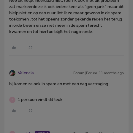
Nee dit helpt inderdaad niet, toen ik ook met dit probleem
zat markeerde ze ik ook iedere keer als “geen junk” maar dit
hielp niet en op den duur liet ik ze maar gewoon in de spam
toekomen , tot het opeens zonder gekende reden het terug
in orde kwam en ze niet meer in de spam terecht
kwamen en tot hiertoe blijft het nog in orde.
Valencia
Forum|Forum|11 months ago
bij komen ze ook in spam en met een dag vertraging
1 persoon vindt dit leuk
R