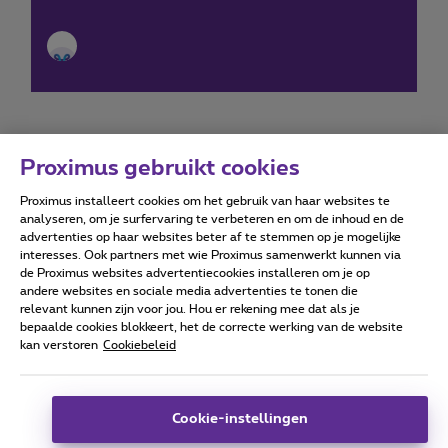
Proximus gebruikt cookies
Proximus installeert cookies om het gebruik van haar websites te
Forumvoorwaarden
Accessibility statement
analyseren, om je surfervaring te verbeteren en om de inhoud en de
advertenties op haar websites beter af te stemmen op je mogelijke
interesses. Ook partners met wie Proximus samenwerkt kunnen via
de Proximus websites advertentiecookies installeren om je op
andere websites en sociale media advertenties te tonen die
relevant kunnen zijn voor jou. Hou er rekening mee dat als je
Alle rechten voorbehouden. ©
2026
Proximus
bepaalde cookies blokkeert, het de correcte werking van de website
kan verstoren
Cookiebeleid
Algemene voorwaarden, consumenteninfo
Prijslijst en tarieven
Toegankelijkheid
Privacy
Cookiebeleid
Cookie manager
Bedrijfsgegevens
Deze website is gecreëerd en wordt beheerd conform het
Cookie-instellingen
Belgisch recht.