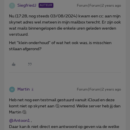
SiegfriedJ
Forum|Forum|2 years ago
AUTEUR
S
Nu (17:28, nog steeds 03/08/2024) kwam een cc: aan mijn
skynet adres wel meteen in mijn mailbox terecht. Er zijn ook
wat mails binnengelopen die enkele uren geleden werden
verstuurd.
Het “klein onderhoud” of wat het ook was, is misschien
stilaan afgerond?
Martin
Forum|Forum|2 years ago
Heb net nog een testmail gestuurd vanuit iCloud en deze
komt niet op skynet aan 🤔 vreemd. Welke server heb jij dan
Martin 🤔
@Antoon1
,
Daar kan ik niet direct een antwoord op geven via de welke