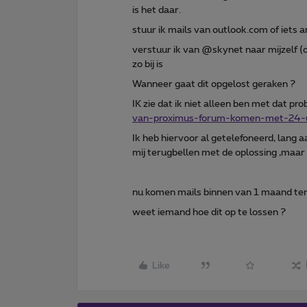
is het daar.
stuur ik mails van outlook.com of iets
verstuur ik van @skynet naar mijzelf (
zo bij is
Wanneer gaat dit opgelost geraken ?
IK zie dat ik niet alleen ben met dat p
van-proximus-forum-komen-met-24-u
Ik heb hiervoor al getelefoneerd,
lang a
mij terugbellen met de oplossing ,maar 
nu komen mails binnen van 1 maand ter
weet iemand hoe dit op te lossen ?
Like