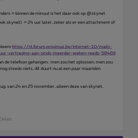
 anders = binnen de minuut is het daar ook op @skynet
ook skynet) = 24 uur later, zeker als er een attachment of
robleem
https://nl.forum.proximus.be/internet-10/mails-
ur-vertraging-aan-sinds-meerder-weken-reeds-58469
an de telefoon gehangen; men zou het oplossen, men zou
nog steeds niets, dit duurt nu al een paar maanden
ug, van 24 en 25 november, alleen deze van skynet,
Delen