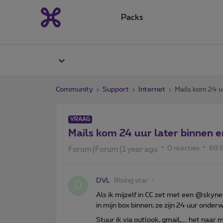
Packs
Community
Support
Internet
Mails kom 24 u
VRAAG
Mails kom 24 uur later binnen 
0 reacties
69 
Forum|Forum|1 year ago
DVL
Rising star
D
Als ik mijzelf in CC zet met een @skynet
in mijn box binnen; ze zijn 24 uur onder
Stuur ik via outlook, gmail,…. het naar