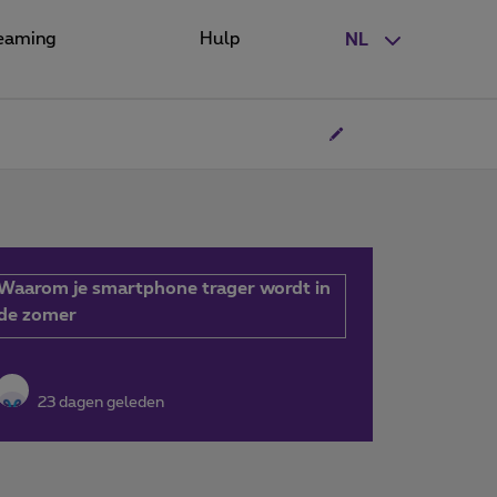
eaming
Hulp
NL
Waarom je smartphone trager wordt in
de zomer
23 dagen geleden