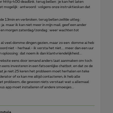
or htttp 400 deadlink. terug bellen : je kan het laten
iet mogelijk : antwoord : volgens onze instruktieskan dat
de 13min en verbroken. terug bellen zelfde uitleg :
 : ja maar ik kan niet meer in mijn mail. geef een ander
de en morgen zaterdag/zondag : weer wachten tot
eb al veel domme dingen gezien, maar zo een domme ai heb
woord niet - herhaal - ik versta het niet…. meer dan een uur
 oplossing : dat noem ik dan klantvriendelijkheid….
 website eens door iemand anders laat aanmaken om toch
eens investeren in een fatsoenlijke chatbot. en dat ze de
t je niet 25 keren het probleem moet herhalen en teke
rator of xx kan me altijd contacteren, ik heb alle
t probleem, die gewoon niets verstaat wat u allemaal
mus app moet installeren of andere smoesjes...
zytula