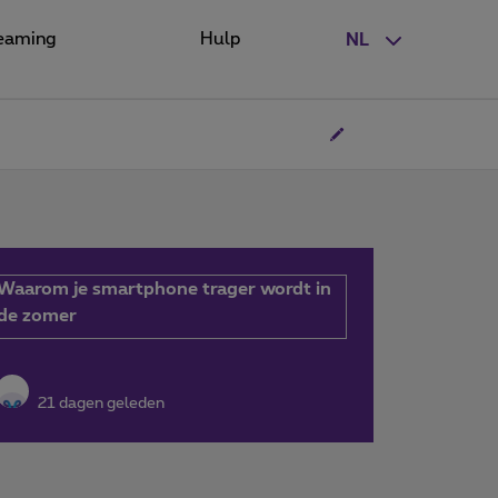
eaming
Hulp
NL
Waarom je smartphone trager wordt in
de zomer
21 dagen geleden