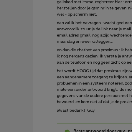
gelinked met itsme, registreer hier : err
herstellen door je gsm nr in te geven. n
wel - op scherm niet.
dan zal ik het navragen : wacht geduren
antwoord ik stuur je de link naar je mail
email adres gmail. nog altijd wachten
maandag en weer uitleggen…
en dan die chatbot van proximus : ik h
ik nog nergens gezien : ik versta je ant
aan de telefoon en nog geen zicht op een
het wordt HOOG tijd dat proximus zijn
een aangenamere toegang te krijgen. en 
problemen in een systeem noteren, zoda
male een ander antwoord krijgt. de mode
gegevens van de oudere persoon met he
beweerd. en kom niet af dat je de proxi
alvast bedankt, Guy
Beste antwoord door
guy_pr