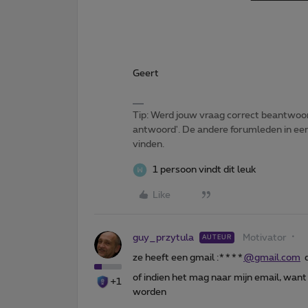
Geert
Tip: Werd jouw vraag correct beantwoor
antwoord'. De andere forumleden in een 
vinden.
1 persoon vindt dit leuk
Like
guy_przytula
Motivator
AUTEUR
ze heeft een gmail :****
@gmail.com
d
of indien het mag naar mijn email, want
+1
worden