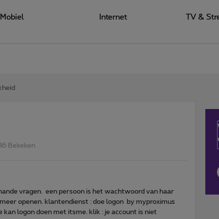
Mobiel
Internet
TV & Str
kheid
86 Bekeken
lerhande vragen. een persoon is het wachtwoord van haar
t meer openen. klantendienst : doe logon by myproximus
kan logon doen met itsme. klik : je account is niet