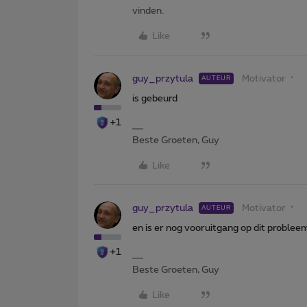
vinden.
Like
guy_przytula
Motivator
AUTEUR
is gebeurd
+1
Beste Groeten, Guy
Like
guy_przytula
Motivator
AUTEUR
en is er nog vooruitgang op dit problee
+1
Beste Groeten, Guy
Like