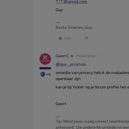
***@gmail.com
Guy
Beste Groeten, Guy
Like
GeertC
Moderator
@guy_przytula
omwille van privacy heb ik de mailadre
+4
openbaar zijn.
kan je bij ‘ticket’ op je forum profiel h
Geert
Tip: Werd jouw vraag correct beantwoor
antwoord'. De andere forumleden in een 