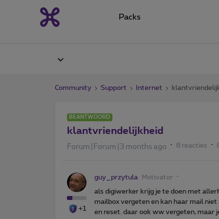
Packs
Community
Support
Internet
klantvriendelij
BEANTWOORD
klantvriendelijkheid
8 reacties
Forum|Forum|3 months ago
guy_przytula
Motivator
als digiwerker krijg je te doen met al
mailbox vergeten en kan haar mail nie
+1
en reset. daar ook ww vergeten, maar je 