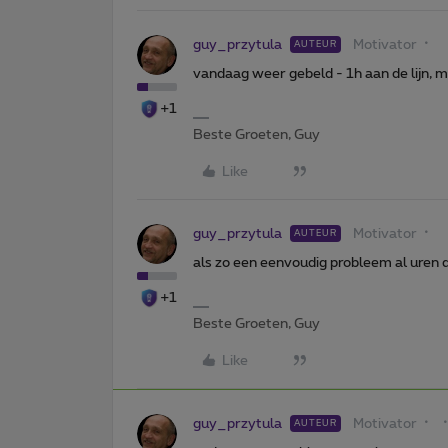
guy_przytula
Motivator
AUTEUR
vandaag weer gebeld - 1h aan de lijn, m
+1
Beste Groeten, Guy
Like
guy_przytula
Motivator
AUTEUR
als zo een eenvoudig probleem al uren d
+1
Beste Groeten, Guy
Like
guy_przytula
Motivator
AUTEUR