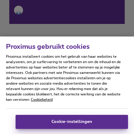
Proximus gebruikt cookies
Proximus installeert cookies om het gebruik van haar websites te
Forumvoorwaarden
Accessibility statement
analyseren, om je surfervaring te verbeteren en om de inhoud en de
advertenties op haar websites beter af te stemmen op je mogelijke
interesses. Ook partners met wie Proximus samenwerkt kunnen via
de Proximus websites advertentiecookies installeren om je op
andere websites en sociale media advertenties te tonen die
relevant kunnen zijn voor jou. Hou er rekening mee dat als je
Alle rechten voorbehouden. ©
2026
Proximus
bepaalde cookies blokkeert, het de correcte werking van de website
kan verstoren
Cookiebeleid
Algemene voorwaarden, consumenteninfo
Prijslijst en tarieven
Toegankelijkheid
Privacy
Cookiebeleid
Cookie manager
Bedrijfsgegevens
Deze website is gecreëerd en wordt beheerd conform het
Cookie-instellingen
Belgisch recht.
Koning Albert II-laan 27 - B-1030 Brussel.