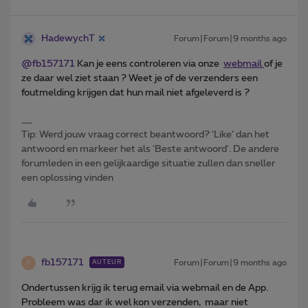
HadewychT
Forum|Forum|9 months ago
@fb157171
Kan je eens controleren via onze
webmail
of je
ze daar wel ziet staan ? Weet je of de verzenders een
foutmelding krijgen dat hun mail niet afgeleverd is ?
Tip: Werd jouw vraag correct beantwoord? ‘Like’ dan het
antwoord en markeer het als 'Beste antwoord'. De andere
forumleden in een gelijkaardige situatie zullen dan sneller
een oplossing vinden
fb157171
Forum|Forum|9 months ago
AUTEUR
F
Ondertussen krijg ik terug email via webmail en de App.
Probleem was dar ik wel kon verzenden, maar niet