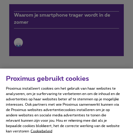
Waarom je smartphone trager wordt in de
zomer
Proximus gebruikt cookies
Proximus installeert cookies om het gebruik van haar websites te
Forumvoorwaarden
Accessibility statement
analyseren, om je surfervaring te verbeteren en om de inhoud en de
advertenties op haar websites beter af te stemmen op je mogelijke
interesses. Ook partners met wie Proximus samenwerkt kunnen via
de Proximus websites advertentiecookies installeren om je op
andere websites en sociale media advertenties te tonen die
relevant kunnen zijn voor jou. Hou er rekening mee dat als je
Alle rechten voorbehouden. ©
2026
Proximus
bepaalde cookies blokkeert, het de correcte werking van de website
kan verstoren
Cookiebeleid
Algemene voorwaarden, consumenteninfo