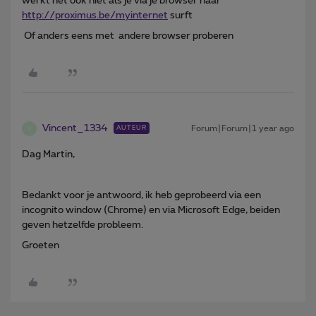
werkt het ook niet als je via je browser naar
http://proximus.be/myinternet
surft
Of anders eens met andere browser proberen
Vincent_1334
Forum|Forum|1 year ago
AUTEUR
V
Dag Martin,
Bedankt voor je antwoord, ik heb geprobeerd via een
incognito window (Chrome) en via Microsoft Edge, beiden
geven hetzelfde probleem.
Groeten