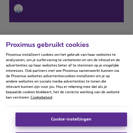
Proximus gebruikt cookies
Proximus installeert cookies om het gebruik van haar websites te
Forumvoorwaarden
Accessibility statement
analyseren, om je surfervaring te verbeteren en om de inhoud en de
advertenties op haar websites beter af te stemmen op je mogelijke
interesses. Ook partners met wie Proximus samenwerkt kunnen via
de Proximus websites advertentiecookies installeren om je op
andere websites en sociale media advertenties te tonen die
relevant kunnen zijn voor jou. Hou er rekening mee dat als je
Alle rechten voorbehouden. ©
2026
Proximus
bepaalde cookies blokkeert, het de correcte werking van de website
kan verstoren
Cookiebeleid
Algemene voorwaarden, consumenteninfo
Prijslijst en tarieven
Toegankelijkheid
Privacy
Cookiebeleid
Cookie manager
Bedrijfsgegevens
Deze website is gecreëerd en wordt beheerd conform het
Cookie-instellingen
Belgisch recht.
Koning Albert II-laan 27 - B-1030 Brussel.