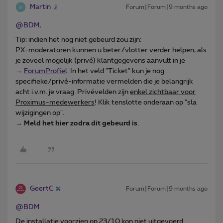
Martin
Forum|Forum|9 months ago
@BDM
,
Tip: indien het nog niet gebeurd zou zijn:
PX-moderatoren kunnen u beter/vlotter verder helpen, als
je zoveel mogelijk (privé) klantgegevens aanvult in je
→
ForumProfiel
. In het veld "Ticket" kun je nog
specifieke/privé-informatie vermelden die je belangrijk
acht i.v.m. je vraag. Privévelden zijn
enkel zichtbaar voor
Proximus-medewerkers
! Klik tenslotte onderaan op "sla
wijzigingen op".
→
Meld het hier zodra dit gebeurd is
.
GeertC
Forum|Forum|9 months ago
@BDM
De installatie voorzien op 23/10 kon niet uitgevoerd