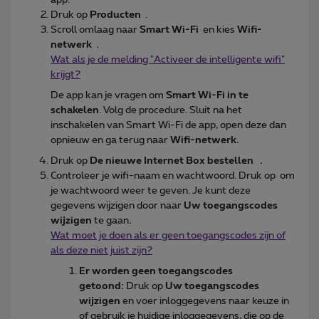
Druk op
Producten
.
Scroll omlaag naar
Smart Wi-Fi
en kies
Wifi-
netwerk
.
Wat als je de melding "Activeer de intelligente wifi"
krijgt?
De app kan je vragen om
Smart Wi-Fi in te
schakelen
. Volg de procedure. Sluit na het
inschakelen van Smart Wi-Fi de app, open deze dan
opnieuw en ga terug naar
Wifi-netwerk.
Druk op
De nieuwe Internet Box bestellen
.
Controleer je wifi-naam en wachtwoord. Druk op om
je wachtwoord weer te geven. Je kunt deze
gegevens wijzigen door naar
Uw toegangscodes
wijzigen
te gaan
.
Wat moet je doen als er geen toegangscodes zijn of
als deze niet juist zijn?
Er worden geen toegangscodes
getoond:
Druk op
Uw toegangscodes
wijzigen
en voer inloggegevens naar keuze in
of gebruik je huidige inloggegevens, die op de