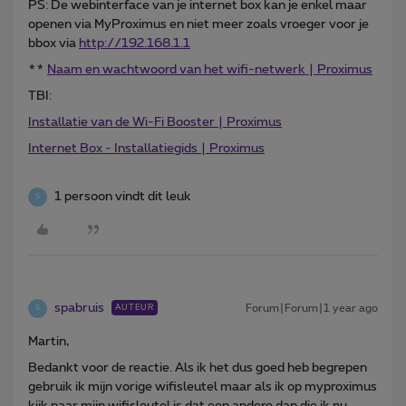
PS: De webinterface van je internet box kan je enkel maar
openen via MyProximus en niet meer zoals vroeger voor je
bbox via
http://192.168.1.1
**
Naam en wachtwoord van het wifi-netwerk | Proximus
TBI:
Installatie van de Wi-Fi Booster | Proximus
Internet Box - Installatiegids | Proximus
1 persoon vindt dit leuk
S
spabruis
Forum|Forum|1 year ago
AUTEUR
S
Martin,
Bedankt voor de reactie. Als ik het dus goed heb begrepen
gebruik ik mijn vorige wifisleutel maar als ik op myproximus
kijk naar mijn wifisleutel is dat een andere dan die ik nu