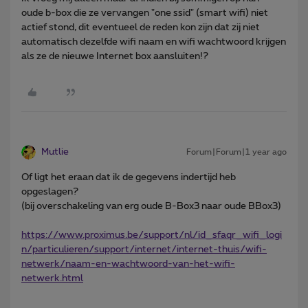
oude b-box die ze vervangen "one ssid" (smart wifi) niet
actief stond, dit eventueel de reden kon zijn dat zij niet
automatisch dezelfde wifi naam en wifi wachtwoord krijgen
als ze de nieuwe Internet box aansluiten!?
Mutlie
Forum|Forum|1 year ago
Of ligt het eraan dat ik de gegevens indertijd heb
opgeslagen?
(bij overschakeling van erg oude B-Box3 naar oude BBox3)
https://www.proximus.be/support/nl/id_sfaqr_wifi_logi
n/particulieren/support/internet/internet-thuis/wifi-
netwerk/naam-en-wachtwoord-van-het-wifi-
netwerk.html