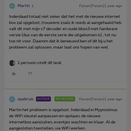
Martin
Forum|Forum|1 year ago
Inderdaad totaal niet zeker dat het met de nieuwe internet
box zal opgelost, trouwens zoals ik reeds al aangehaald heb
valt dit met mijn v7 decoder en oude bbox3 met hardware
versie (dus van de eerste serie die uitgekomen is) , tot nu
toe nit voor. Daarom dat ik benieuwd ben of dit bij u het
probleem zal oplossen, maar laat ons hopen van wel.
1 persoon vindt dit leuk
spabruis
Forum|Forum|1 year ago
AUTEUR
ANTWOORD
S
Martin het probleem is opgelost. Inderdaad in Myproximus
de WiFi sleutel aanpassen en opslaan, de nieuwe
internetbox aansluiten, eventjes wachten en klaar. Al de
aangesloten toestellen, via WiFi werken.