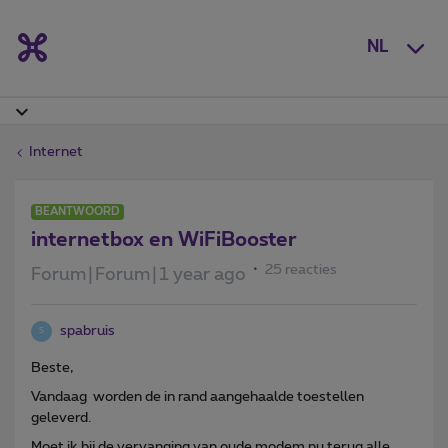
NL
Internet
BEANTWOORD
internetbox en WiFiBooster
25 reacties
Forum|Forum|1 year ago
spabruis
S
Beste,
Vandaag worden de in rand aangehaalde toestellen
geleverd.
Moet ik bij de vervanging van oude modem nu terug alle