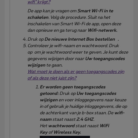
wifi" krijgt?
De app kan je vragen om
Smart Wi-Fi in te
schakelen
. Volg de procedure. Sluit na het
inschakelen van Smart Wi-Fi de app, open deze
dan opnieuw en ga terug naar
Wifi-netwerk.
Druk op
De nieuwe Internet Box bestellen
.
Controleer je wifi-naam en wachtwoord. Druk
op om je wachtwoord weer te geven. Je kunt deze
gegevens wijzigen door naar
Uw toegangscodes
wijzigen
te gaan
.
Wat moet je doen als er geen toegangscodes zijn
of als deze niet juist zijn?
Er worden geen toegangscodes
getoond:
Druk op
Uw toegangscodes
wijzigen
en voer inloggegevens naar keuze
in of gebruik je huidige inloggegevens, die op
de achterkant van je b-box staan. De
wifi-
naam
staat naast
2.4 GHZ
.
Het
wachtwoord
staat naast
WiFi
Key
of
Wireless Key.