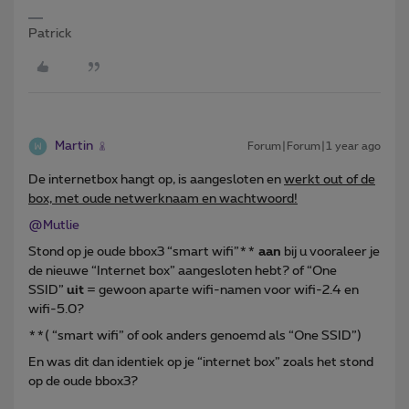
Patrick
Martin
Forum|Forum|1 year ago
De internetbox hangt op, is aangesloten en
werkt out of de
box, met oude netwerknaam en wachtwoord!
@Mutlie
Stond op je oude bbox3 “smart wifi”**
aan
bij u vooraleer je
de nieuwe “Internet box” aangesloten hebt? of “One
SSID”
uit
= gewoon aparte wifi-namen voor wifi-2.4 en
wifi-5.0?
**( “smart wifi” of ook anders genoemd als “One SSID”)
En was dit dan identiek op je “internet box” zoals het stond
op de oude bbox3?