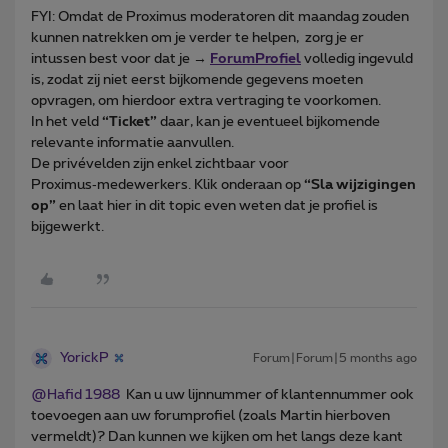
FYI: Omdat de Proximus moderatoren dit maandag zouden
kunnen natrekken om je verder te helpen, zorg je er
intussen best voor dat je →
ForumProfiel
volledig ingevuld
is, zodat zij niet eerst bijkomende gegevens moeten
opvragen, om hierdoor extra vertraging te voorkomen.
In het veld
“Ticket”
daar, kan je eventueel bijkomende
relevante informatie aanvullen.
De privévelden zijn enkel zichtbaar voor
Proximus‑medewerkers. Klik onderaan op
“Sla wijzigingen
op”
en laat hier in dit topic even weten dat je profiel is
bijgewerkt.
YorickP
Forum|Forum|5 months ago
@Hafid 1988
Kan u uw lijnnummer of klantennummer ook
toevoegen aan uw forumprofiel (zoals Martin hierboven
vermeldt)? Dan kunnen we kijken om het langs deze kant