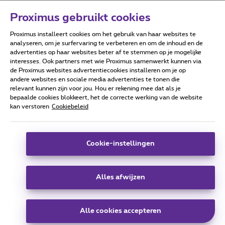
Proximus gebruikt cookies
Proximus installeert cookies om het gebruik van haar websites te
Forumvoorwaarden
Accessibility statement
analyseren, om je surfervaring te verbeteren en om de inhoud en de
advertenties op haar websites beter af te stemmen op je mogelijke
interesses. Ook partners met wie Proximus samenwerkt kunnen via
de Proximus websites advertentiecookies installeren om je op
andere websites en sociale media advertenties te tonen die
relevant kunnen zijn voor jou. Hou er rekening mee dat als je
Alle rechten voorbehouden. ©
2026
Proximus
bepaalde cookies blokkeert, het de correcte werking van de website
kan verstoren
Cookiebeleid
Algemene voorwaarden, consumenteninfo
Prijslijst en tarieven
Toegankelijkheid
Privacy
Cookiebeleid
Cookie manager
Bedrijfsgegevens
Deze website is gecreëerd en wordt beheerd conform het
Cookie-instellingen
Belgisch recht.
Koning Albert II-laan 27 - B-1030 Brussel.
Alles afwijzen
Carrier & Wholesale Solutions
Alle cookies accepteren
Proximus Group
|
Telindus
Jobs
|
Sitemap