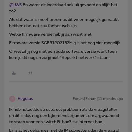
@J&S
En wordt dit inderdaad ook uitgevoerd en blijft het
zo?
Als dat waar is moet proximus dit weer mogelijk gemaakt
hebben dan, dat zou fantastisch zijn.
Welke firmware versie heb jij dan want met
Firmware versie SGE51202132Mig is het nog niet mogelijk
Ofwel zit jij nog met een oude software versie want toen
kom je dit nog en zie jij niet “Beperkt netwerk” staan.
Regulus
Forum|Forum|11 months ago
R
Ik heb hetzelfde structureel probleem als de vraagsteller
en dit is dus nog een bijkomend argument om argwaanend
te staan voor een switch B-box3 => internet box …
Er is al het gehannes met de IP subnetten, dan de vraag of