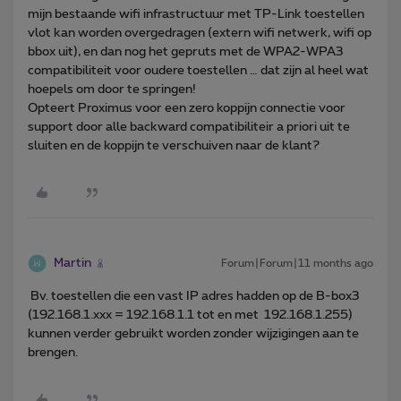
mijn bestaande wifi infrastructuur met TP-Link toestellen
vlot kan worden overgedragen (extern wifi netwerk, wifi op
bbox uit), en dan nog het gepruts met de WPA2-WPA3
compatibiliteit voor oudere toestellen … dat zijn al heel wat
hoepels om door te springen!
Opteert Proximus voor een zero koppijn connectie voor
support door alle backward compatibiliteir a priori uit te
sluiten en de koppijn te verschuiven naar de klant?
Martin
Forum|Forum|11 months ago
Bv. toestellen die een vast IP adres hadden op de B-box3
(192.168.1.xxx = 192.168.1.1 tot en met 192.168.1.255)
kunnen verder gebruikt worden zonder wijzigingen aan te
brengen.