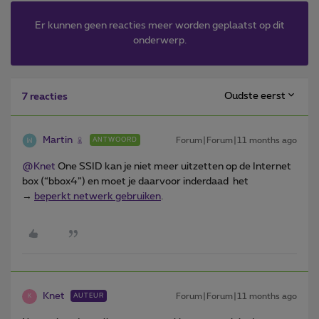
Er kunnen geen reacties meer worden geplaatst op dit
onderwerp.
Oudste eerst
7 reacties
Martin
Forum|Forum|11 months ago
ANTWOORD
@Knet
One SSID kan je niet meer uitzetten op de Internet
box (“bbox4”) en moet je daarvoor inderdaad het
→
beperkt netwerk gebruiken
.
Knet
Forum|Forum|11 months ago
AUTEUR
K