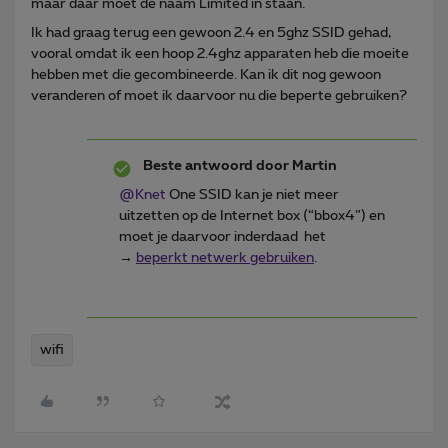
maar daar moet de naam Limited in staan.
Ik had graag terug een gewoon 2.4 en 5ghz SSID gehad,
vooral omdat ik een hoop 2.4ghz apparaten heb die moeite
hebben met die gecombineerde. Kan ik dit nog gewoon
veranderen of moet ik daarvoor nu die beperte gebruiken?
Beste antwoord door
Martin
@Knet
One SSID kan je niet meer
uitzetten op de Internet box (“bbox4”) en
moet je daarvoor inderdaad het
→
beperkt netwerk gebruiken
.
wifi