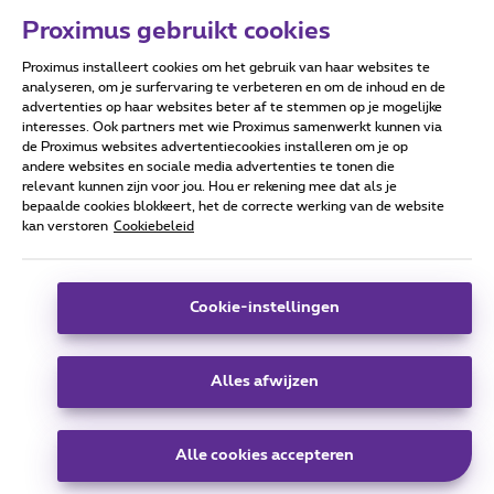
Proximus gebruikt cookies
Proximus installeert cookies om het gebruik van haar websites te
Forumvoorwaarden
Accessibility statement
analyseren, om je surfervaring te verbeteren en om de inhoud en de
advertenties op haar websites beter af te stemmen op je mogelijke
interesses. Ook partners met wie Proximus samenwerkt kunnen via
de Proximus websites advertentiecookies installeren om je op
andere websites en sociale media advertenties te tonen die
relevant kunnen zijn voor jou. Hou er rekening mee dat als je
Alle rechten voorbehouden. ©
2026
Proximus
bepaalde cookies blokkeert, het de correcte werking van de website
kan verstoren
Cookiebeleid
Algemene voorwaarden, consumenteninfo
Prijslijst en tarieven
Toegankelijkheid
Privacy
Cookiebeleid
Cookie manager
Bedrijfsgegevens
Deze website is gecreëerd en wordt beheerd conform het
Cookie-instellingen
Belgisch recht.
Koning Albert II-laan 27 - B-1030 Brussel.
Alles afwijzen
Carrier & Wholesale Solutions
Alle cookies accepteren
Proximus Group
|
Telindus
Jobs
|
Sitemap