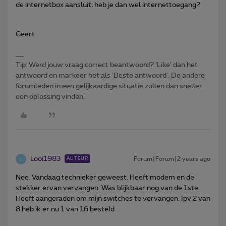
de internetbox aansluit, heb je dan wel internettoegang?
Geert
Tip: Werd jouw vraag correct beantwoord? ‘Like’ dan het
antwoord en markeer het als 'Beste antwoord'. De andere
forumleden in een gelijkaardige situatie zullen dan sneller
een oplossing vinden.
Looi1983
Forum|Forum|2 years ago
AUTEUR
L
Nee. Vandaag technieker geweest. Heeft modem en de
stekker ervan vervangen. Was blijkbaar nog van de 1ste.
Heeft aangeraden om mijn switches te vervangen. Ipv 2 van
8 heb ik er nu 1 van 16 besteld