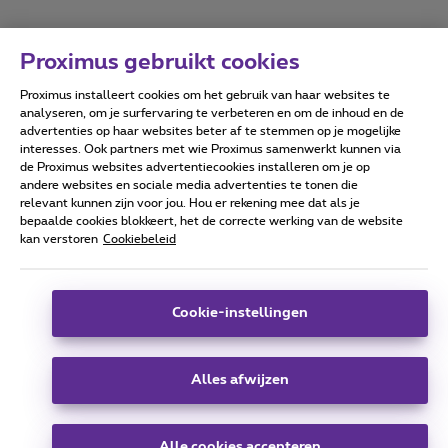
Proximus gebruikt cookies
Proximus installeert cookies om het gebruik van haar websites te
Forumvoorwaarden
Accessibility statement
analyseren, om je surfervaring te verbeteren en om de inhoud en de
advertenties op haar websites beter af te stemmen op je mogelijke
interesses. Ook partners met wie Proximus samenwerkt kunnen via
de Proximus websites advertentiecookies installeren om je op
andere websites en sociale media advertenties te tonen die
relevant kunnen zijn voor jou. Hou er rekening mee dat als je
Alle rechten voorbehouden. ©
2026
Proximus
bepaalde cookies blokkeert, het de correcte werking van de website
kan verstoren
Cookiebeleid
Algemene voorwaarden, consumenteninfo
Prijslijst en tarieven
Toegankelijkheid
Privacy
Cookiebeleid
Cookie manager
Bedrijfsgegevens
Deze website is gecreëerd en wordt beheerd conform het
Cookie-instellingen
Belgisch recht.
Koning Albert II-laan 27 - B-1030 Brussel.
Alles afwijzen
Carrier & Wholesale Solutions
Alle cookies accepteren