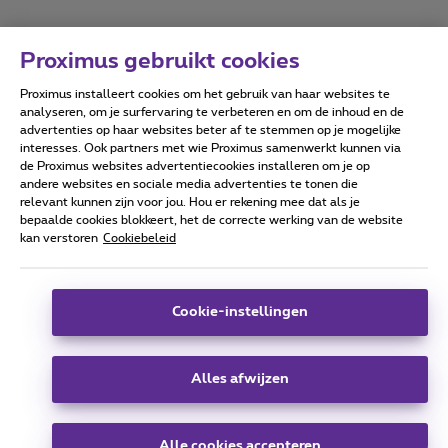
Proximus gebruikt cookies
Proximus installeert cookies om het gebruik van haar websites te
Forumvoorwaarden
Accessibility statement
analyseren, om je surfervaring te verbeteren en om de inhoud en de
advertenties op haar websites beter af te stemmen op je mogelijke
interesses. Ook partners met wie Proximus samenwerkt kunnen via
de Proximus websites advertentiecookies installeren om je op
andere websites en sociale media advertenties te tonen die
relevant kunnen zijn voor jou. Hou er rekening mee dat als je
Alle rechten voorbehouden. ©
2026
Proximus
bepaalde cookies blokkeert, het de correcte werking van de website
kan verstoren
Cookiebeleid
Algemene voorwaarden, consumenteninfo
Prijslijst en tarieven
Toegankelijkheid
Privacy
Cookiebeleid
Cookie manager
Bedrijfsgegevens
Deze website is gecreëerd en wordt beheerd conform het
Cookie-instellingen
Belgisch recht.
Koning Albert II-laan 27 - B-1030 Brussel.
Alles afwijzen
Carrier & Wholesale Solutions
Alle cookies accepteren
Proximus Group
|
Telindus