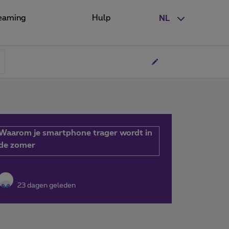
eaming
Hulp
NL
Waarom je smartphone trager wordt in
de zomer
23 dagen geleden