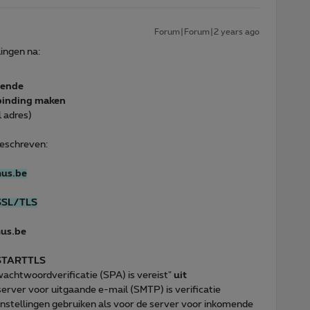
Forum|Forum|2 years ago
lingen na:
gende
binding maken
l adres)
beschreven:
mus.be
SSL/TLS
mus.be
STARTTLS
wachtwoordverificatie (SPA) is vereist"
uit
server voor uitgaande e-mail (SMTP) is verificatie
instellingen gebruiken als voor de server voor inkomende