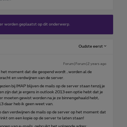
er worden geplaatst op dit onderwerp.
Oudste eerst
Forum|Forum|2 years ago
n het moment dat die geopend wordt , worden al de
racht en verdwijnen van de server.
zien bij IMAP blijven de mails op de server staan tenzij je
en zijn dat je ergens in outlook 2013 een optie hebt dat je
ver moeten gewist worden na je ze binnengehaald hebt,
13 daar heb ik geen weet van.
pop dan verdwijnen de mails op de server op het moment dat
nvinkt om een kopie op de server te laten staan!
angen van e-mails, gebruikt het volgende adres: