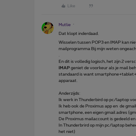
Like
Mutlie
Dat klopt inderdaad.
Wisselen tussen POP3 en IMAP kan niet
mailprogramma Bij mijn weten ongeac
.
En dit is volledig logisch, het zijn 2 vers
IMAP
geniet de voorkeur als je mail b
standaard is want smartphone+tablet+
apparaat.
Anderzijds:
Ik werk in Thunderbird op pc/laptop vo
Ik heb ook de Proximus app en de gmail
smartphone, een eigen gmail adres (gma
De Proximus mailaccount is gedeeld en 
In Thunderbrird op mijn pc/laptop behee
het niet)