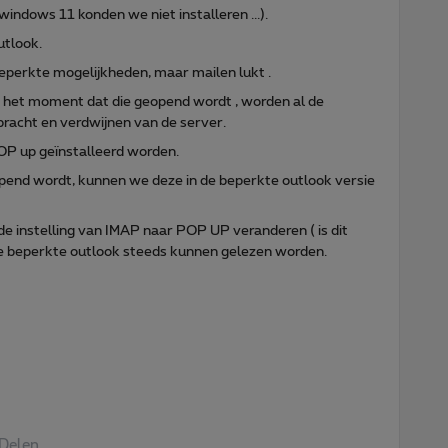
ndows 11 konden we niet installeren ...).
utlook.
beperkte mogelijkheden, maar mailen lukt .
n het moment dat die geopend wordt , worden al de
racht en verdwijnen van de server.
OP up geïnstalleerd worden.
opend wordt, kunnen we deze in de beperkte outlook versie
de instelling van IMAP naar POP UP veranderen ( is dit
 de beperkte outlook steeds kunnen gelezen worden.
Delen