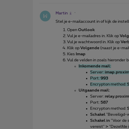
Martin
Stel je e-mailaccount in of kijk de instel
Open
Outlook
Vul je e-mailadres in. Klik op
Vol
Vul je wachtwoord in. Klik op
Ver
Klik op
Volgende
(naast je e-mai
Kies
Imap
Vul de velden in zoals hieronder 
Inkomende mail:
Server:
imap.proxi
Port:
993
Encrypton method:
Uitgaande mail:
Server:
relay.proxi
Port:
587
Encrypton method:
Schakel
"Beveiligd-
Schakel in
"Voor de 
vereist"
>
"Dezelfde 