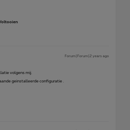
Voltooien
Forum|Forum|2 years ago
latie volgens mij.
aande geinstalleerde configuratie .