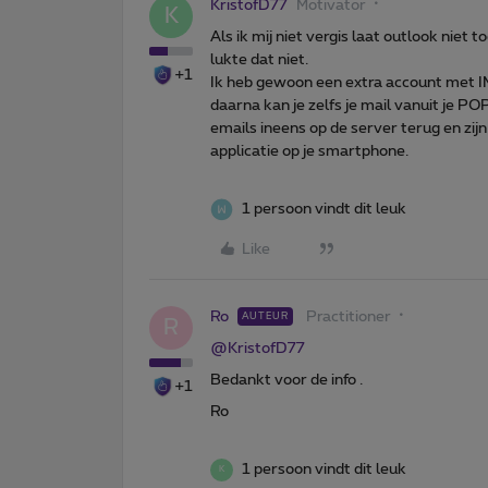
KristofD77
Motivator
K
Als ik mij niet vergis laat outlook niet
lukte dat niet.
+1
Ik heb gewoon een extra account met I
daarna kan je zelfs je mail vanuit je PO
emails ineens op de server terug en zij
applicatie op je smartphone.
1 persoon vindt dit leuk
Like
Ro
Practitioner
AUTEUR
R
@KristofD77
Bedankt voor de info .
+1
Ro
1 persoon vindt dit leuk
K