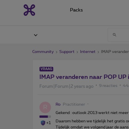
Packs
Community
Support
Internet
IMAP verandere
VRAAG
IMAP veranderen naar POP UP in
9 reacties
44
Forum|Forum|2 years ago
Ro
Practitioner
R
Gekend : outlook 2013 werkt niet meer
Daarom hebben we tijdelijk het gratis 
+1
Tijdelijk omdat we volgend jaar de aan