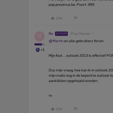
pop.proximus.be. Poort: 995
Like
Ro
Practitioner
AUTEUR
R
@Martin
en alle gebruikers forum
+1
Mijn fout … outlook 2013 is effectief 
Dus mijn vraag, hoe kan ik in outlook 
mijn mails nog in de beperkte outlook ko
aanklikken opgehaald worden .
ro
Like