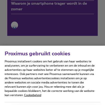
Waarom je smartphone trager wordt in de
zomer
Proximus gebruikt cookies
Proximus installeert cookies om het gebruik van haar websites te
Forumvoorwaarden
Accessibility statement
analyseren, om je surfervaring te verbeteren en om de inhoud en de
advertenties op haar websites beter af te stemmen op je mogelijke
interesses. Ook partners met wie Proximus samenwerkt kunnen via
de Proximus websites advertentiecookies installeren om je op
andere websites en sociale media advertenties te tonen die
relevant kunnen zijn voor jou. Hou er rekening mee dat als je
Alle rechten voorbehouden. ©
2026
Proximus
bepaalde cookies blokkeert, het de correcte werking van de website
kan verstoren
Cookiebeleid
Algemene voorwaarden, consumenteninfo
Prijslijst en tarieven
Toegankelijkheid
Privacy