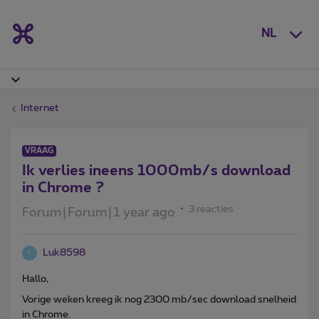
NL
Internet
VRAAG
Ik verlies ineens 1000mb/s download
in Chrome ?
3 reacties
Forum|Forum|1 year ago
Luk8598
L
Hallo,
Vorige weken kreeg ik nog 2300 mb/sec download snelheid
in Chrome.