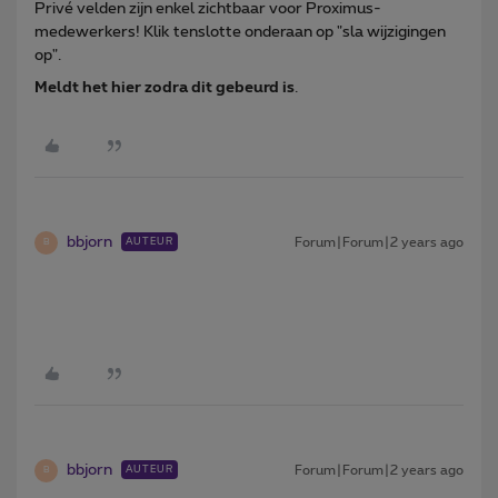
Privé velden zijn enkel zichtbaar voor Proximus-
medewerkers! Klik tenslotte onderaan op "sla wijzigingen
op".
Meldt het hier zodra dit gebeurd is
.
bbjorn
Forum|Forum|2 years ago
AUTEUR
B
bbjorn
Forum|Forum|2 years ago
AUTEUR
B