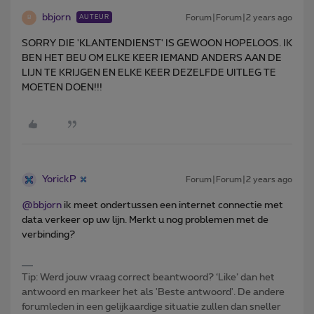
bbjorn
Forum|Forum|2 years ago
AUTEUR
B
SORRY DIE 'KLANTENDIENST' IS GEWOON HOPELOOS. IK
BEN HET BEU OM ELKE KEER IEMAND ANDERS AAN DE
LIJN TE KRIJGEN EN ELKE KEER DEZELFDE UITLEG TE
MOETEN DOEN!!!
YorickP
Forum|Forum|2 years ago
@bbjorn
ik meet ondertussen een internet connectie met
data verkeer op uw lijn. Merkt u nog problemen met de
verbinding?
Tip: Werd jouw vraag correct beantwoord? ‘Like’ dan het
antwoord en markeer het als 'Beste antwoord'. De andere
forumleden in een gelijkaardige situatie zullen dan sneller