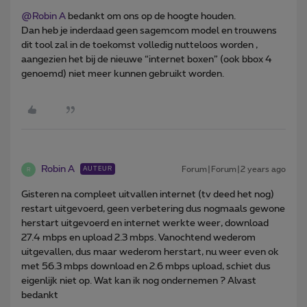
@Robin A
bedankt om ons op de hoogte houden.
Dan heb je inderdaad geen sagemcom model en trouwens
dit tool zal in de toekomst volledig nutteloos worden ,
aangezien het bij de nieuwe “internet boxen” (ook bbox 4
genoemd) niet meer kunnen gebruikt worden.
Robin A
Forum|Forum|2 years ago
AUTEUR
R
Gisteren na compleet uitvallen internet (tv deed het nog)
restart uitgevoerd, geen verbetering dus nogmaals gewone
herstart uitgevoerd en internet werkte weer, download
27.4 mbps en upload 2.3 mbps. Vanochtend wederom
uitgevallen, dus maar wederom herstart, nu weer even ok
met 56.3 mbps download en 2.6 mbps upload, schiet dus
eigenlijk niet op. Wat kan ik nog ondernemen ? Alvast
bedankt