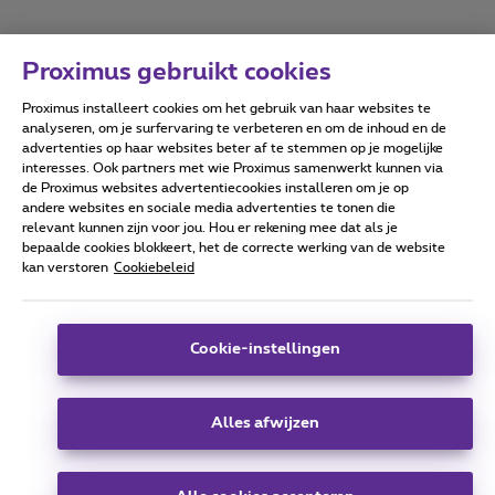
Proximus gebruikt cookies
Proximus installeert cookies om het gebruik van haar websites te
Forumvoorwaarden
Accessibility statement
analyseren, om je surfervaring te verbeteren en om de inhoud en de
advertenties op haar websites beter af te stemmen op je mogelijke
interesses. Ook partners met wie Proximus samenwerkt kunnen via
de Proximus websites advertentiecookies installeren om je op
andere websites en sociale media advertenties te tonen die
relevant kunnen zijn voor jou. Hou er rekening mee dat als je
Alle rechten voorbehouden. ©
2026
Proximus
bepaalde cookies blokkeert, het de correcte werking van de website
kan verstoren
Cookiebeleid
Algemene voorwaarden, consumenteninfo
Prijslijst en tarieven
Toegankelijkheid
Privacy
Cookiebeleid
Cookie manager
Bedrijfsgegevens
Deze website is gecreëerd en wordt beheerd conform het
Cookie-instellingen
Belgisch recht.
Koning Albert II-laan 27 - B-1030 Brussel.
Alles afwijzen
Carrier & Wholesale Solutions