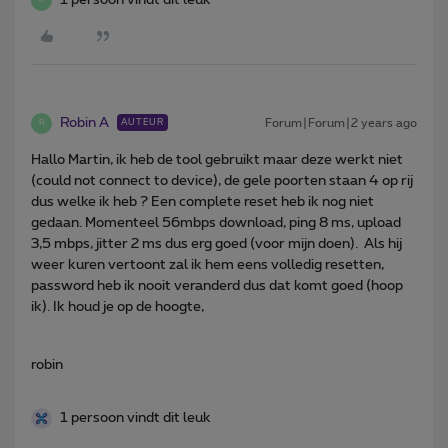
R
Robin A
Forum|Forum|2 years ago
AUTEUR
R
Hallo Martin, ik heb de tool gebruikt maar deze werkt niet
(could not connect to device), de gele poorten staan 4 op rij
dus welke ik heb ? Een complete reset heb ik nog niet
gedaan. Momenteel 56mbps download, ping 8 ms, upload
3,5 mbps, jitter 2 ms dus erg goed (voor mijn doen). Als hij
weer kuren vertoont zal ik hem eens volledig resetten,
password heb ik nooit veranderd dus dat komt goed (hoop
ik). Ik houd je op de hoogte,
robin
1 persoon vindt dit leuk