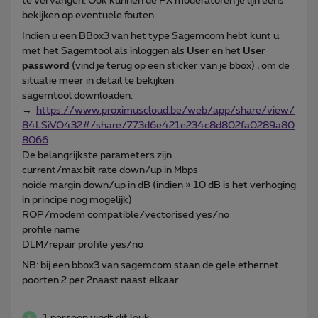
te vervangen. Ook kunnen de PX moderatoren je lijn eens
bekijken op eventuele fouten.
Indien u een BBox3 van het type Sagemcom hebt kunt u
met het Sagemtool als inloggen als
User
en het
User
password
(vind je terug op een sticker van je bbox) , om de
situatie meer in detail te bekijken
sagemtool downloaden:
→
https://www.proximuscloud.be/web/app/share/view/
84LSiVO432#/share/773d6e421e234c8d802fa0289a80
8066
De belangrijkste parameters zijn
current/max bit rate down/up in Mbps
noide margin down/up in dB (indien » 10 dB is het verhoging
in principe nog mogelijk)
ROP/modem compatible/vectorised yes/no
profile name
DLM/repair profile yes/no
NB: bij een bbox3 van sagemcom staan de gele ethernet
poorten 2 per 2naast naast elkaar
1 persoon vindt dit leuk