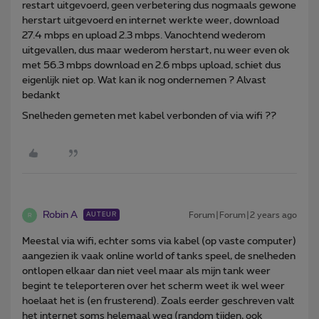
restart uitgevoerd, geen verbetering dus nogmaals gewone
herstart uitgevoerd en internet werkte weer, download
27.4 mbps en upload 2.3 mbps. Vanochtend wederom
uitgevallen, dus maar wederom herstart, nu weer even ok
met 56.3 mbps download en 2.6 mbps upload, schiet dus
eigenlijk niet op. Wat kan ik nog ondernemen ? Alvast
bedankt
Snelheden gemeten met kabel verbonden of via wifi ??
Robin A
Forum|Forum|2 years ago
AUTEUR
R
Meestal via wifi, echter soms via kabel (op vaste computer)
aangezien ik vaak online world of tanks speel, de snelheden
ontlopen elkaar dan niet veel maar als mijn tank weer
begint te teleporteren over het scherm weet ik wel weer
hoelaat het is (en frusterend). Zoals eerder geschreven valt
het internet soms helemaal weg (random tijden, ook