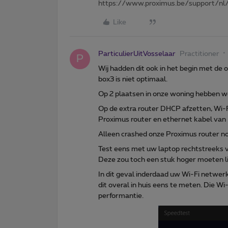
https://www.proximus.be/support/nl/
Like
ParticulierUitVosselaar
Practitioner
P
Wij hadden dit ook in het begin met de
box3 is niet optimaal.
Op 2 plaatsen in onze woning hebben we
Op de extra router DHCP afzetten, Wi-
Proximus router en ethernet kabel van
Alleen crashed onze Proximus router no
Test eens met uw laptop rechtstreeks 
Deze zou toch een stuk hoger moeten li
In dit geval inderdaad uw Wi-Fi netwer
dit overal in huis eens te meten. Die W
performantie.