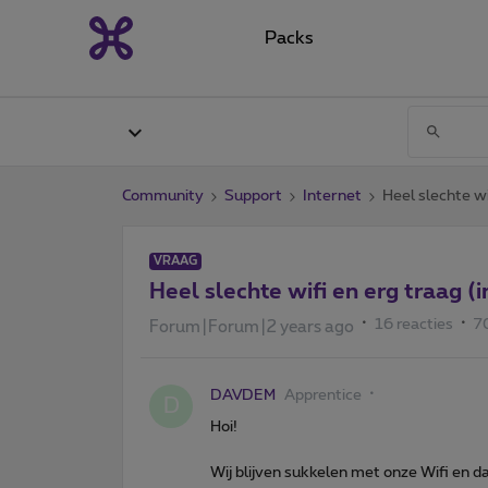
Packs
Community
Support
Internet
Heel slechte wi
VRAAG
Heel slechte wifi en erg traag (
16 reacties
7
Forum|Forum|2 years ago
DAVDEM
Apprentice
D
Hoi!
Wij blijven sukkelen met onze Wifi en d