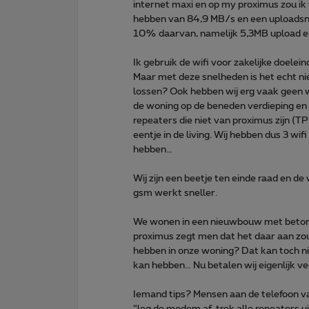
internet maxi en op my proximus zou i
hebben van 84,9 MB/s en een uploadsnel
10% daarvan, namelijk 5,3MB upload en 
Ik gebruik de wifi voor zakelijke doelei
Maar met deze snelheden is het echt ni
lossen? Ook hebben wij erg vaak geen w
de woning op de beneden verdieping en
repeaters die niet van proximus zijn (T
eentje in de living. Wij hebben dus 3 wif
hebben…
Wij zijn een beetje ten einde raad en de
gsm werkt sneller.
We wonen in een nieuwbouw met beton p
proximus zegt men dat het daar aan zou
hebben in onze woning? Dat kan toch ni
kan hebben… Nu betalen wij eigenlijk ve
Iemand tips? Mensen aan de telefoon van
“leg de modem af, trek alle repeaters u