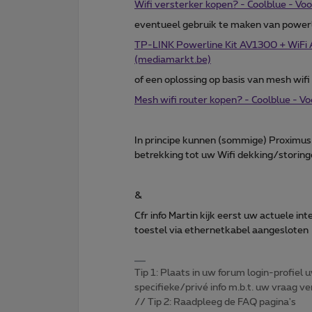
Wifi versterker kopen? - Coolblue - Voo
eventueel gebruik te maken van powerlli
TP-LINK Powerline Kit AV1300 + WiFi
(mediamarkt.be)
of een oplossing op basis van mesh wifi
Mesh wifi router kopen? - Coolblue - Vo
In principe kunnen (sommige) Proximus
betrekking tot uw Wifi dekking/storing
&
Cfr info Martin kijk eerst uw actuele i
toestel via ethernetkabel aangesloten
Tip 1: Plaats in uw forum login-profiel u
specifieke/privé info m.b.t. uw vraag
// Tip 2: Raadpleeg de FAQ pagina's