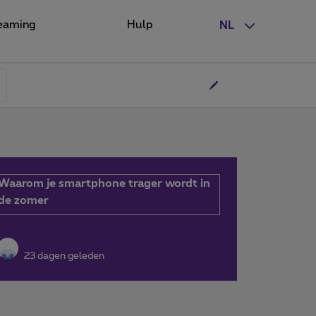
eaming
Hulp
NL
Waarom je smartphone trager wordt in
de zomer
23 dagen geleden