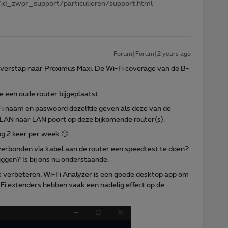
id_zwpr_support/particulieren/support.html
Forum|Forum|2 years ago
 overstap naar Proximus Maxi. De Wi-Fi coverage van de B-
 een oude router bijgeplaatst.
Fi naam en paswoord dezelfde geven als deze van de
 LAN naar LAN poort op deze bijkomende router(s).
g 2 keer per week 🙄
verbonden via kabel aan de router een speedtest te doen?
ggen? Is bij ons nu onderstaande.
k verbeteren, Wi-Fi Analyzer is een goede desktop app om
i-Fi extenders hebben vaak een nadelig effect op de