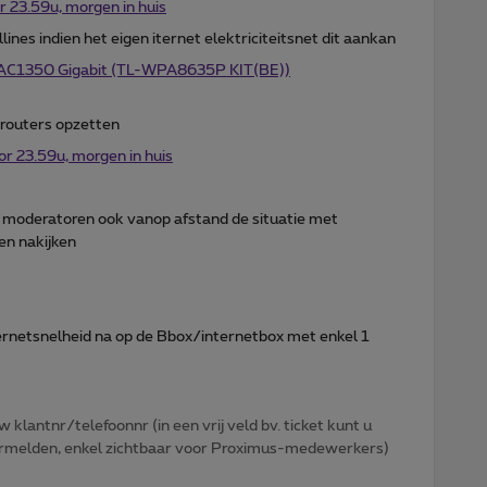
r 23.59u, morgen in huis
nes indien het eigen iternet elektriciteitsnet dit aankan
 AC1350 Gigabit (TL-WPA8635P KIT(BE))
 routers opzetten
or 23.59u, morgen in huis
 moderatoren ook vanop afstand de situatie met
en nakijken
nternetsnelheid na op de Bbox/internetbox met enkel 1
w klantnr/telefoonnr (in een vrij veld bv. ticket kunt u
 vermelden, enkel zichtbaar voor Proximus-medewerkers)