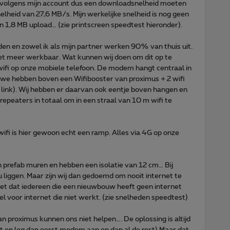
k volgens mijn account dus een downloadsnelheid moeten
heid van 27,6 MB/s. Mijn werkelijke snelheid is nog geen
1,8 MB upload… (zie printscreen speedtest hieronder).
nden en zowel ik als mijn partner werken 90% van thuis uit.
et meer werkbaar. Wat kunnen wij doen om dit op te
ifi op onze mobiele telefoon. De modem hangt centraal in
 we hebben boven een Wifibooster van proximus + 2 wifi
P link). Wij hebben er daarvan ook eentje boven hangen en
i repeaters in totaal om in een straal van 10 m wifi te
 wifi is hier gewoon echt een ramp. Alles via 4G op onze
refab muren en hebben een isolatie van 12 cm… Bij
 liggen. Maar zijn wij dan gedoemd om nooit internet te
et dat iedereen die een nieuwbouw heeft geen internet
el voor internet die niet werkt. (zie snelheden speedtest)
 proximus kunnen ons niet helpen…. De oplossing is altijd
it en leg dan eerst modem aan en dan al de rest) Maar dat