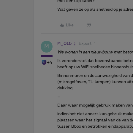
met een utp kabel?
Wat geven ze op als snelheid op je adre
Like
M_016
Expert
M
We wonen in een nieuwbouw met beton 
Ik veronderstel dat bovenstaande betr
+4
heeft op uw WiFi snelheden binnenshui
Binnenmuren en de aanwezigheid van di
(microgolfoven, TL-lampen) kunnen uit
dekking
=
Daar waar mogelijk gebruik maken van
indien het niet anders kan gebruik mak
plaatsen waar het signaal van de van d
tussen Bbox en betrokken eindapparat