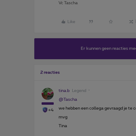
Vc Tascha
Like
Er kunnen geen reacties me
2 reacties
tina.b
Legend
@Tascha
we hebben een collega gevraagd je te c
+4
mvg
Tina