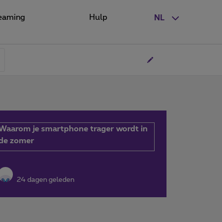
eaming
Hulp
NL
Waarom je smartphone trager wordt in
de zomer
24 dagen geleden