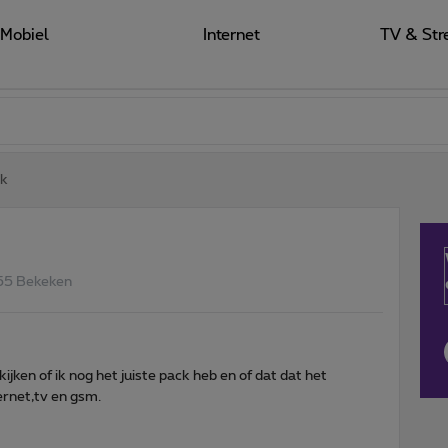
Mobiel
Internet
TV & Str
ck
55 Bekeken
ijken of ik nog het juiste pack heb en of dat dat het
ernet,tv en gsm.