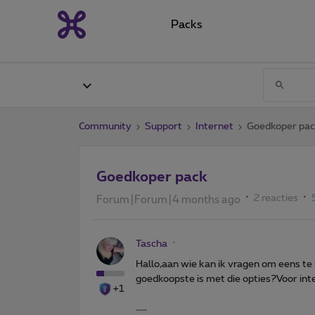
Packs
Community
Support
Internet
Goedkoper pa
Goedkoper pack
2 reacties
Forum|Forum|4 months ago
Tascha
Hallo,aan wie kan ik vragen om eens te k
goedkoopste is met die opties?Voor int
+1