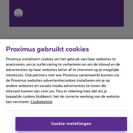
Proximus gebruikt cookies
Proximus installeert cookies om het gebruik van haar websites te
Forumvoorwaarden
Accessibility statement
analyseren, om je surfervaring te verbeteren en om de inhoud en de
advertenties op haar websites beter af te stemmen op je mogelijke
interesses. Ook partners met wie Proximus samenwerkt kunnen via
de Proximus websites advertentiecookies installeren om je op
andere websites en sociale media advertenties te tonen die
relevant kunnen zijn voor jou. Hou er rekening mee dat als je
Alle rechten voorbehouden. ©
2026
Proximus
bepaalde cookies blokkeert, het de correcte werking van de website
kan verstoren
Cookiebeleid
Algemene voorwaarden, consumenteninfo
Prijslijst en tarieven
Toegankelijkheid
Privacy
Cookiebeleid
Cookie manager
Bedrijfsgegevens
Deze website is gecreëerd en wordt beheerd conform het
Cookie-instellingen
Belgisch recht.