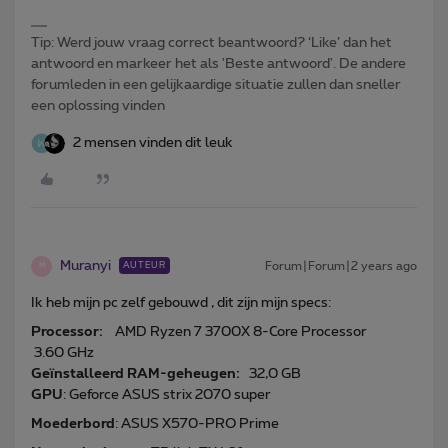
Tip: Werd jouw vraag correct beantwoord? ‘Like’ dan het
antwoord en markeer het als 'Beste antwoord'. De andere
forumleden in een gelijkaardige situatie zullen dan sneller
een oplossing vinden
2 mensen vinden dit leuk
Muranyi
Forum|Forum|2 years ago
AUTEUR
M
Ik heb mijn pc zelf gebouwd , dit zijn mijn specs:
Processor:
AMD Ryzen 7 3700X 8-Core Processor
3.60 GHz
Geïnstalleerd RAM-geheugen:
32,0 GB
GPU
: Geforce ASUS strix 2070 super
Moederbord
: ASUS X570-PRO Prime