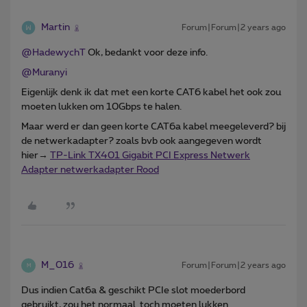
Martin
Forum|Forum|2 years ago
@HadewychT
Ok, bedankt voor deze info.
@Muranyi
Eigenlijk denk ik dat met een korte CAT6 kabel het ook zou
moeten lukken om 10Gbps te halen.
Maar werd er dan geen korte CAT6a kabel meegeleverd? bij
de netwerkadapter? zoals bvb ook aangegeven wordt
hier→
TP-Link TX401 Gigabit PCI Express Netwerk
Adapter netwerkadapter Rood
M_016
Forum|Forum|2 years ago
M
Dus indien Cat6a & geschikt PCIe slot moederbord
gebruikt, zou het normaal toch moeten lukken