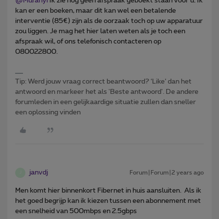
@Muranyi
Ik zie nog geen afspraak geboekt staan voor u. Ik
kan er een boeken, maar dit kan wel een betalende
interventie (85€) zijn als de oorzaak toch op uw apparatuur
zou liggen. Je mag het hier laten weten als je toch een
afspraak wil, of ons telefonisch contacteren op
080022800.
Tip: Werd jouw vraag correct beantwoord? ‘Like’ dan het
antwoord en markeer het als 'Beste antwoord'. De andere
forumleden in een gelijkaardige situatie zullen dan sneller
een oplossing vinden
janvdj
Forum|Forum|2 years ago
J
Men komt hier binnenkort Fibernet in huis aansluiten. Als ik
het goed begrijp kan ik kiezen tussen een abonnement met
een snelheid van 500mbps en 2.5gbps