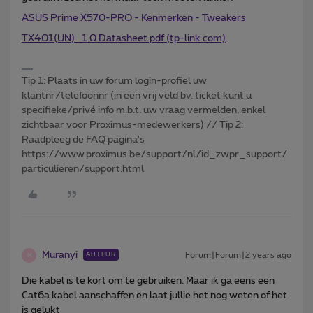
ASUS Prime X570-PRO - Kenmerken - Tweakers
TX401(UN)_1.0 Datasheet.pdf (tp-link.com)
Tip 1: Plaats in uw forum login-profiel uw
klantnr/telefoonnr (in een vrij veld bv. ticket kunt u
specifieke/privé info m.b.t. uw vraag vermelden, enkel
zichtbaar voor Proximus-medewerkers) // Tip 2:
Raadpleeg de FAQ pagina's
https://www.proximus.be/support/nl/id_zwpr_support/
particulieren/support.html
Muranyi
Forum|Forum|2 years ago
AUTEUR
M
Die kabel is te kort om te gebruiken. Maar ik ga eens een
Cat6a kabel aanschaffen en laat jullie het nog weten of het
is gelukt