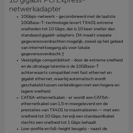
10 gigabit PCI Express-
netwerkadapter
10Gbps-netwerk - gecombineerd met de laatste
10GBase-T-technologie levert TX401 extreme
snelheden tot 10 Gbps, dat is 10 keer sneller dan
standaard gigabit-adapters. Dit maakt soepele
gegevensoverdrachten mogelijk, zowel op het gebied
van internettoegang als voor lokale
gegevensoverdracht.†
Veelzijdige compatibiliteit - door de extreme snelheid
en de ultralage latentie is de 10GBase-T
achterwaarts compatibel met fast ethernet en
gigabit ethernet, waarbij automatisch wordt
geschakeld tussen verbindingen met een hogere en
lagere snelheid.
CAT6A-ethernetkabel - er wordt een CAT6A-
ethernetkabel van 1,5 m meegeleverd om de
prestaties van TX401 te maximaliseren — met een
snelheid tot 10 Gbps, terwijl een standaardkabel
slechts een snelheid tot 1 Gbps behaalt.
Low-profile en full-height beugels - naast de