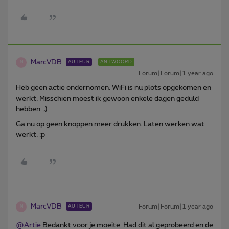
MarcVDB
AUTEUR
ANTWOORD
M
Forum|Forum|1 year ago
Heb geen actie ondernomen. WiFi is nu plots opgekomen en
werkt. Misschien moest ik gewoon enkele dagen geduld
hebben. ;)
Ga nu op geen knoppen meer drukken. Laten werken wat
werkt. :p
MarcVDB
Forum|Forum|1 year ago
AUTEUR
M
@Artie
Bedankt voor je moeite. Had dit al geprobeerd en de