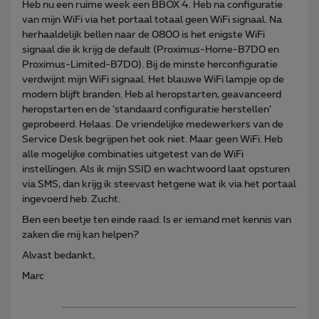
Heb nu een ruime week een BBOX 4. Heb na configuratie
van mijn WiFi via het portaal totaal geen WiFi signaal. Na
herhaaldelijk bellen naar de 0800 is het enigste WiFi
signaal die ik krijg de default (Proximus-Home-B7D0 en
Proximus-Limited-B7D0). Bij de minste herconfiguratie
verdwijnt mijn WiFi signaal. Het blauwe WiFi lampje op de
modem blijft branden. Heb al heropstarten, geavanceerd
heropstarten en de ‘standaard configuratie herstellen’
geprobeerd. Helaas. De vriendelijke medewerkers van de
Service Desk begrijpen het ook niet. Maar geen WiFi. Heb
alle mogelijke combinaties uitgetest van de WiFi
instellingen. Als ik mijn SSID en wachtwoord laat opsturen
via SMS, dan krijg ik steevast hetgene wat ik via het portaal
ingevoerd heb. Zucht.
Ben een beetje ten einde raad. Is er iemand met kennis van
zaken die mij kan helpen?
Alvast bedankt,
Marc