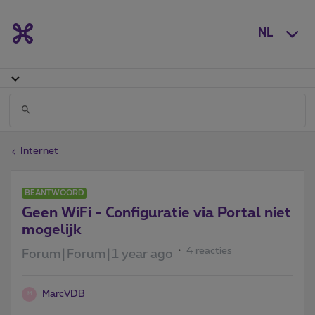
NL
Internet
BEANTWOORD
Geen WiFi - Configuratie via Portal niet
mogelijk
4 reacties
Forum|Forum|1 year ago
MarcVDB
M