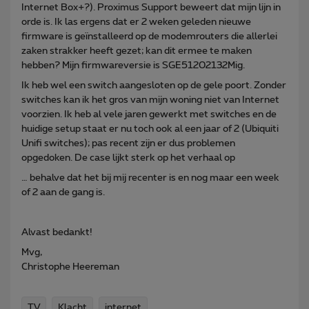
Internet Box+?). Proximus Support beweert dat mijn lijn in
orde is. Ik las ergens dat er 2 weken geleden nieuwe
firmware is geïnstalleerd op de modemrouters die allerlei
zaken strakker heeft gezet; kan dit ermee te maken
hebben? Mijn firmwareversie is SGE51202132Mig.
Ik heb wel een switch aangesloten op de gele poort. Zonder
switches kan ik het gros van mijn woning niet van Internet
voorzien. Ik heb al vele jaren gewerkt met switches en de
huidige setup staat er nu toch ook al een jaar of 2 (Ubiquiti
Unifi switches); pas recent zijn er dus problemen
opgedoken. De case lijkt sterk op het verhaal op
… behalve dat het bij mij recenter is en nog maar een week
of 2 aan de gang is.
Alvast bedankt!
Mvg,
Christophe Heereman
TV
Klacht
internet