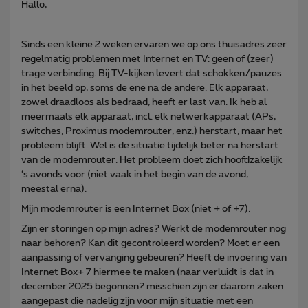
Hallo,
Sinds een kleine 2 weken ervaren we op ons thuisadres zeer
regelmatig problemen met Internet en TV: geen of (zeer)
trage verbinding. Bij TV-kijken levert dat schokken/pauzes
in het beeld op, soms de ene na de andere. Elk apparaat,
zowel draadloos als bedraad, heeft er last van. Ik heb al
meermaals elk apparaat, incl. elk netwerkapparaat (APs,
switches, Proximus modemrouter, enz.) herstart, maar het
probleem blijft. Wel is de situatie tijdelijk beter na herstart
van de modemrouter. Het probleem doet zich hoofdzakelijk
‘s avonds voor (niet vaak in het begin van de avond,
meestal erna).
Mijn modemrouter is een Internet Box (niet + of +7).
Zijn er storingen op mijn adres? Werkt de modemrouter nog
naar behoren? Kan dit gecontroleerd worden? Moet er een
aanpassing of vervanging gebeuren? Heeft de invoering van
Internet Box+ 7 hiermee te maken (naar verluidt is dat in
december 2025 begonnen? misschien zijn er daarom zaken
aangepast die nadelig zijn voor mijn situatie met een