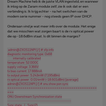
Dream Machine heb ik de juiste VLAN ingesteld, en wanneer
ik inlog op de Zaram module zelf, zie ik ook dat er een
verbinding is. Ik krijg echter - na het switchen van de
modem serie nummer - nog steeds geen IP over DHCP.
Onderaan vind je wat meer info over de module. Het enige
dat we misschien wat zorgen baart is de rx optical power
die op -18.6dBm staat. Is dit binnen de marges?
admin@ZXOS11NPI [/] # sfp info
diagnostic monitoring type: 0x68
        internally calibrated
temperature: 52.000C
supply voltage: 3.366V
tx bias current: 17.888mA
tx output power: 5.243mW (7.195dBm)
rx optical power: 0.014mW (-18.601dBm) [average]
admin@ZXOS11NPI [/] # onu show pon sync
==========================================
===
ONU Downstream Synchronization state
---------------------------------------------
Sync state   |   Sync(2)