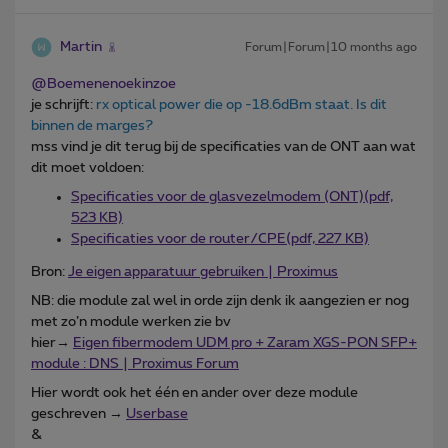
Martin
Forum|Forum|10 months ago
@Boemenenoekinzoe
je schrijft:
rx optical power die op -18.6dBm staat. Is dit
binnen de marges?
mss vind je dit terug bij de specificaties van de ONT aan wat
dit moet voldoen:
Specificaties voor de glasvezelmodem (ONT)(pdf,
523 KB)
Specificaties voor de router/CPE(pdf, 227 KB)
Bron:
Je eigen apparatuur gebruiken | Proximus
NB: die module zal wel in orde zijn denk ik aangezien er nog
met zo’n module werken zie bv
hier→
Eigen fibermodem UDM pro + Zaram XGS-PON SFP+
module : DNS | Proximus Forum
Hier wordt ook het één en ander over deze module
geschreven →
Userbase
&