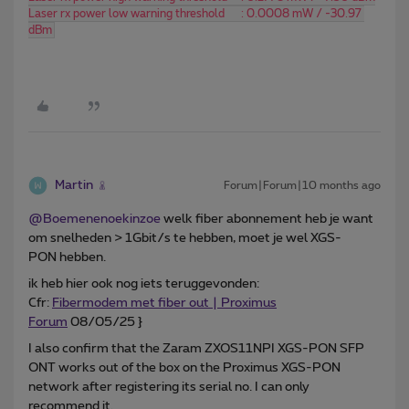
Laser rx power low warning threshold      : 0.0008 mW / -30.97 
dBm
Martin
Forum|Forum|10 months ago
@Boemenenoekinzoe
welk fiber abonnement heb je want
om snelheden > 1Gbit/s te hebben, moet je wel XGS-
PON hebben.
ik heb hier ook nog iets teruggevonden:
Cfr:
Fibermodem met fiber out | Proximus
Forum
08/05/25 }
I also confirm that the Zaram ZXOS11NPI XGS-PON SFP
ONT works out of the box on the Proximus XGS-PON
network after registering its serial no. I can only
recommend it.