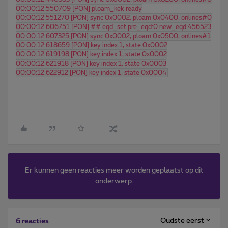
00:00:12.550709 [PON] ploam_kek ready
00:00:12.551270 [PON] sync 0x0002, ploam 0x0400, onlines#0
00:00:12.606751 [PON] ## eqd_set pre_eqd:0 new_eqd:456523
00:00:12.607325 [PON] sync 0x0002, ploam 0x0500, onlines#1
00:00:12.618659 [PON] key index 1, state 0x0002
00:00:12.619198 [PON] key index 1, state 0x0002
00:00:12.621918 [PON] key index 1, state 0x0003
00:00:12.622912 [PON] key index 1, state 0x0004
Er kunnen geen reacties meer worden geplaatst op dit
onderwerp.
Oudste eerst
6 reacties