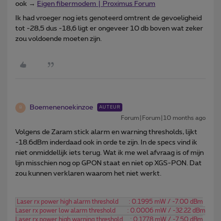
ook →
Eigen fibermodem | Proximus Forum
Ik had vroeger nog iets genoteerd omtrent de gevoeligheid
tot -28,5 dus -18,6 ligt er ongeveer 10 db boven wat zeker
zou voldoende moeten zijn.
Boemenenoekinzoe
AUTEUR
B
Forum|Forum|10 months ago
Volgens de Zaram stick alarm en warning thresholds, lijkt
-18.6dBm inderdaad ook in orde te zijn. In de specs vind ik
niet onmiddellijk iets terug. Wat ik me wel afvraag is of mijn
lijn misschien nog op GPON staat en niet op XGS-PON. Dat
zou kunnen verklaren waarom het niet werkt.
Laser rx power high alarm threshold       : 0.1995 mW / -7.00 dBm
Laser rx power low alarm threshold        : 0.0006 mW / -32.22 dBm
Laser rx power high warning threshold     : 0.1778 mW / -7.50 dBm