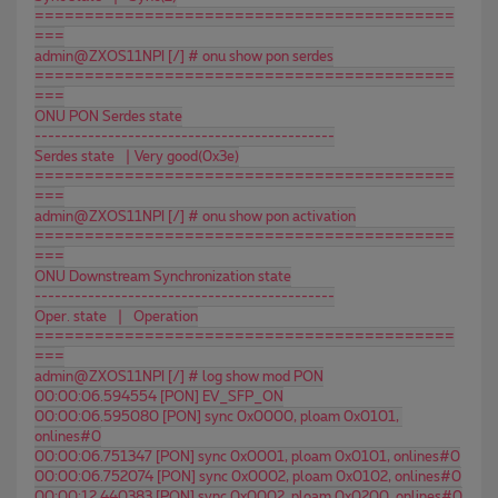
==========================================
===
admin@ZXOS11NPI [/] # onu show pon serdes
==========================================
===
ONU PON Serdes state
---------------------------------------------
Serdes state   | Very good(0x3e)
==========================================
===
admin@ZXOS11NPI [/] # onu show pon activation
==========================================
===
ONU Downstream Synchronization state
---------------------------------------------
Oper. state   |   Operation
==========================================
===
admin@ZXOS11NPI [/] # log show mod PON
00:00:06.594554 [PON] EV_SFP_ON
00:00:06.595080 [PON] sync 0x0000, ploam 0x0101, 
onlines#0
00:00:06.751347 [PON] sync 0x0001, ploam 0x0101, onlines#0
00:00:06.752074 [PON] sync 0x0002, ploam 0x0102, onlines#0
00:00:12.440383 [PON] sync 0x0002, ploam 0x0200, onlines#0