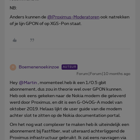
NB:
Anders kunnen de
@Proximus-Moderatoren
ook natrekken
of je lijn GPON of op XGS-Pon staat.
Boemenenoekinzoe
AUTEUR
B
Forum|Forum|10 months ago
Hey ​
@Martin
, momenteel heb ik een 1/0.5 gbit
abonnement, dus zou in theorie wel over GPON kunnen.
Heb ook eens gekeken naar de Nokia modem die geleverd
werd door Proximus, en dit is een G-040G-A model van
oktober 2019. Helaas lijkt de user guide van die modem
achter slot te zitten op de Nokia documentation portal.
Om het nog wat complexer te maken heb ik uiteindelijk een
abonnement bij Fastfiber, wat uiteraard achterliggend de
Proximus infrastructuur gebruikt. Ik zal eens navragen via