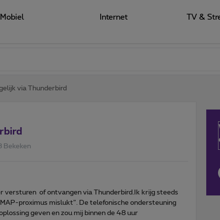
Mobiel
Internet
TV & Str
elijk via Thunderbird
rbird
3 Bekeken
 versturen of ontvangen via Thunderbird.Ik krijg steeds
IMAP-proximus mislukt”. De telefonische ondersteuning
oplossing geven en zou mij binnen de 48 uur