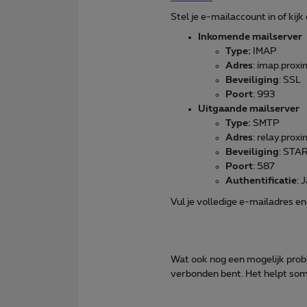
Stel je e-mailaccount in of kijk 
Inkomende mailserver
Type:
IMAP
Adres
: imap.prox
Beveiliging
: SSL
Poort
: 993
Uitgaande mailserver
Type:
SMTP
Adres
: relay.prox
Beveiliging
: STA
Poort
: 587
Authentificatie
: 
Vul je volledige e-mailadres e
Wat ook nog een mogelijk probl
verbonden bent. Het helpt som