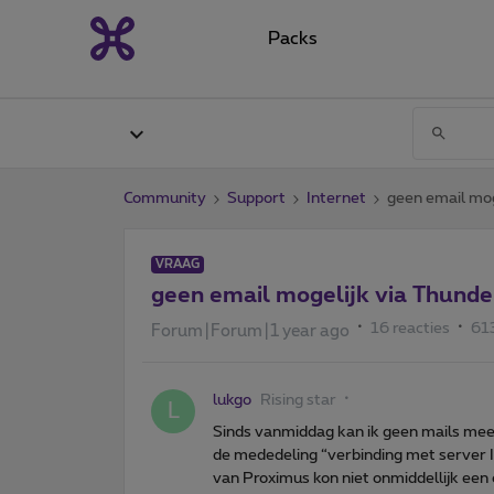
Packs
Community
Support
Internet
geen email mog
VRAAG
geen email mogelijk via Thunde
16 reacties
61
Forum|Forum|1 year ago
lukgo
Rising star
L
Sinds vanmiddag kan ik geen mails meer
de mededeling “verbinding met server 
van Proximus kon niet onmiddellijk een 