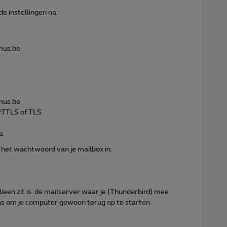
de instellingen na:
imus.be
imus.be
RTTLS of TLS
Ja
n het wachtwoord van je mailbox in.
ieen zit is de mailserver waar je (Thunderbird) mee
s om je computer gewoon terug op te starten.