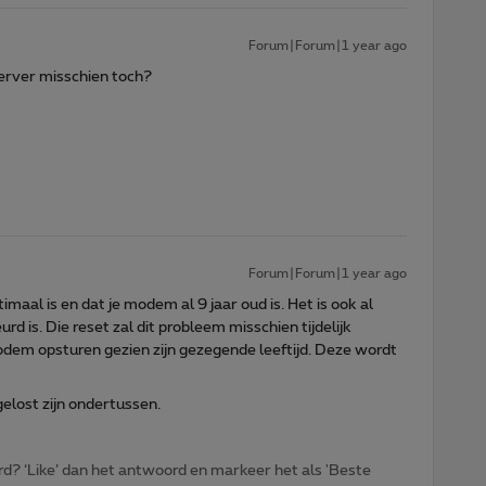
Forum|Forum|1 year ago
erver misschien toch?
Forum|Forum|1 year ago
ptimaal is en dat je modem al 9 jaar oud is. Het is ook al
rd is. Die reset zal dit probleem misschien tijdelijk
odem opsturen gezien zijn gezegende leeftijd. Deze wordt
elost zijn ondertussen.
d? ‘Like’ dan het antwoord en markeer het als 'Beste