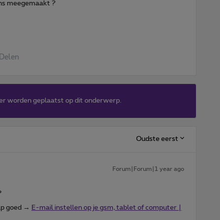
eens meegemaakt ?
Delen
er worden geplaatst op dit onderwerp.
Oudste eerst
Forum|Forum|1 year ago
?
map goed →
E-mail instellen op je gsm, tablet of computer |