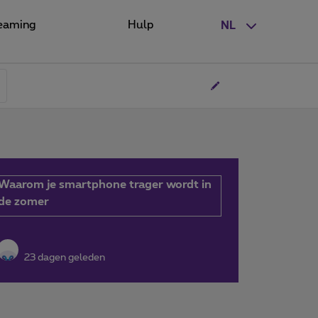
eaming
Hulp
NL
Waarom je smartphone trager wordt in
de zomer
23 dagen geleden