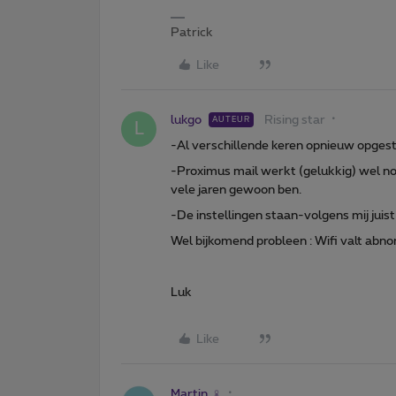
Patrick
Like
lukgo
Rising star
AUTEUR
L
-Al verschillende keren opnieuw opgest
-Proximus mail werkt (gelukkig) wel nor
vele jaren gewoon ben.
-De instellingen staan-volgens mij juist 
Wel bijkomend probleen : Wifi valt abno
Luk
Like
Martin