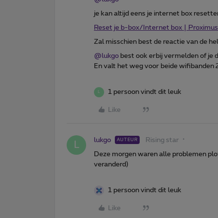
je kan altijd eens je internet box resett
Reset je b-box/Internet box | Proximus
Zal misschien best de reactie van de h
@lukgo
best ook erbij vermelden of je 
En valt het weg voor beide wifibanden 
1 persoon vindt dit leuk
L
Like
lukgo
Rising star
AUTEUR
L
Deze morgen waren alle problemen plots
veranderd)
1 persoon vindt dit leuk
Like