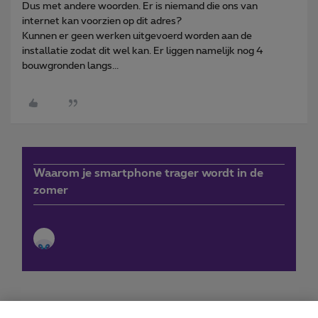
Dus met andere woorden. Er is niemand die ons van
internet kan voorzien op dit adres?
Kunnen er geen werken uitgevoerd worden aan de
installatie zodat dit wel kan. Er liggen namelijk nog 4
bouwgronden langs...
Waarom je smartphone trager wordt in de
zomer