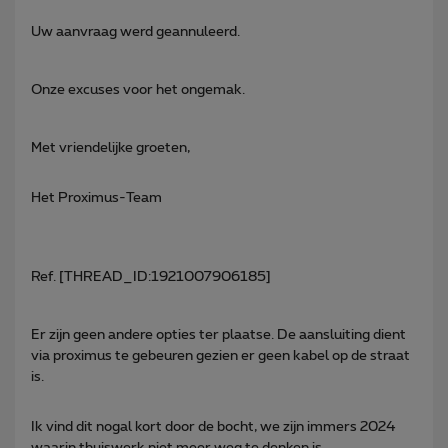
Uw aanvraag werd geannuleerd.
Onze excuses voor het ongemak.
Met vriendelijke groeten,
Het Proximus-Team
Ref. [THREAD_ID:1921007906185]
Er zijn geen andere opties ter plaatse. De aansluiting dient
via proximus te gebeuren gezien er geen kabel op de straat
is.
Ik vind dit nogal kort door de bocht, we zijn immers 2024
waarin thuiswerk niet meer weg te denken is.