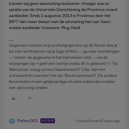
kunnen wij geen aansluiting realiseren.
Vroeger was er
sprake van de Universele Dienstlening die Proximus moest
aanbieden. Sinds 1 augustus 2013 is Proximus door het
BIPT niet meer belast met de uitvoering hiervan. Geen
enkele aanbieder trouwens. Mvg, Heidi
Gegevens noteren in je profielgegevens op dit forum doe je
zo: klik rechtsboven op je logo of foto → ga naar instellingen
→ noteer de gegevens in het betrokken veld → sla de
wijzigingen op + geef een seintje zodra dit is gebeurd // Tip:
Werd jouw vraag correct beantwoord? ‘Like’ dan het
antwoord en markeer het als 'Beste antwoord'. De andere
forumleden in een gelijkaardige situatie zullen dan sneller
een oplossing vinden.
Peterc001
Forum|Forum|2 years ago
AUTEUR
P