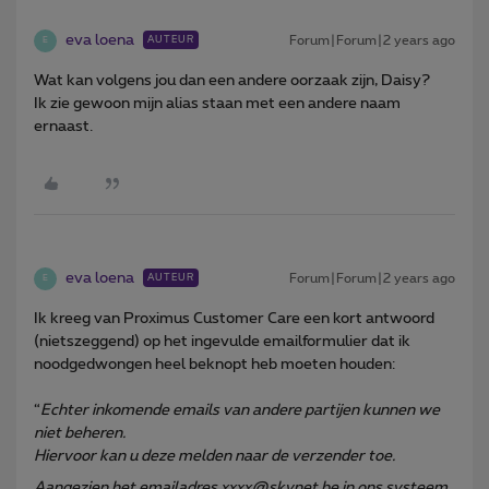
eva loena
Forum|Forum|2 years ago
AUTEUR
E
Wat kan volgens jou dan een andere oorzaak zijn, Daisy?
Ik zie gewoon mijn alias staan met een andere naam
ernaast.
eva loena
Forum|Forum|2 years ago
AUTEUR
E
Ik kreeg van Proximus Customer Care een kort antwoord
(nietszeggend) op het ingevulde emailformulier dat ik
noodgedwongen heel beknopt heb moeten houden:
“
Echter inkomende emails van andere partijen kunnen we
niet beheren.
Hiervoor kan u deze melden naar de verzender toe.
Aangezien het emailadres xxxx@skynet.be in ons systeem