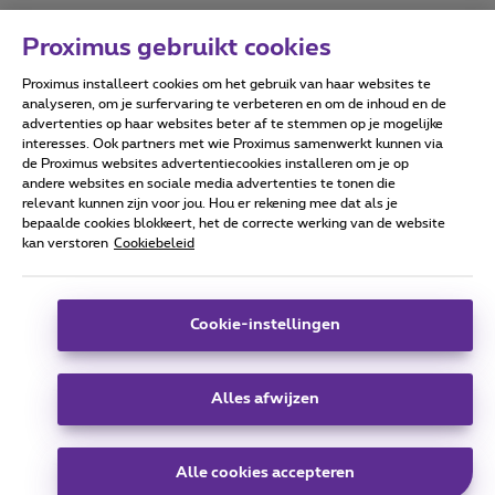
Proximus gebruikt cookies
Proximus installeert cookies om het gebruik van haar websites te
Forumvoorwaarden
Accessibility statement
analyseren, om je surfervaring te verbeteren en om de inhoud en de
advertenties op haar websites beter af te stemmen op je mogelijke
interesses. Ook partners met wie Proximus samenwerkt kunnen via
de Proximus websites advertentiecookies installeren om je op
andere websites en sociale media advertenties te tonen die
relevant kunnen zijn voor jou. Hou er rekening mee dat als je
Alle rechten voorbehouden. ©
2026
Proximus
bepaalde cookies blokkeert, het de correcte werking van de website
kan verstoren
Cookiebeleid
Algemene voorwaarden, consumenteninfo
Prijslijst en tarieven
Toegankelijkheid
Privacy
Cookiebeleid
Cookie manager
Bedrijfsgegevens
Deze website is gecreëerd en wordt beheerd conform het
Cookie-instellingen
Belgisch recht.
Koning Albert II-laan 27 - B-1030 Brussel.
Alles afwijzen
Carrier & Wholesale Solutions
Alle cookies accepteren
Proximus Group
|
Telindus