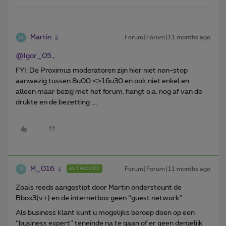
Martin
Forum|Forum|11 months ago
@Igor_05
,
FYI: De Proximus moderatoren zijn hier niet non-stop
aanwezig tussen 8u00 <>16u30 en ook niet enkel en
alleen maar bezig met het forum, hangt o.a. nog af van de
drukte en de bezetting ….
M_016
Forum|Forum|11 months ago
ANTWOORD
M
Zoals reeds aangestipt door Martin ondersteunt de
Bbox3(v+) en de internetbox geen “guest network”
Als business klant kunt u mogelijks beroep doen op een
“business expert” teneinde na te gaan of er geen dergelijk