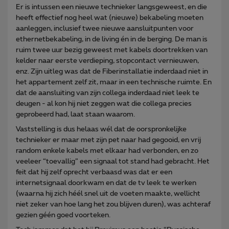
Er is intussen een nieuwe technieker langsgeweest, en die
heeft effectief nog heel wat (nieuwe) bekabeling moeten
aanleggen, inclusief twee nieuwe aansluitpunten voor
ethernetbekabeling, in de living én in de berging. De man is
ruim twee uur bezig geweest met kabels doortrekken van
kelder naar eerste verdieping, stopcontact vernieuwen,
enz. Zijn uitleg was dat de Fiberinstallatie inderdaad niet in
het appartement zelf zit, maar in een technische ruimte. En
dat de aansluiting van zijn collega inderdaad niet leek te
deugen - al kon hij niet zeggen wat die collega precies
geprobeerd had, laat staan waarom.
Vaststelling is dus helaas wél dat de oorspronkelijke
technieker er maar met zijn pet naar had gegooid, en vrij
random enkele kabels met elkaar had verbonden, en zo
veeleer “toevallig” een signaal tot stand had gebracht. Het
feit dat hij zelf oprecht verbaasd was dat er een
internetsignaal doorkwam en dat de tv leek te werken
(waarna hij zich héél snel uit de voeten maakte, wellicht
niet zeker van hoe lang het zou blijven duren), was achteraf
gezien géén goed voorteken.