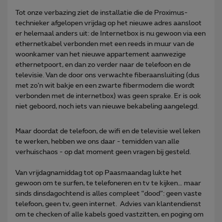
Tot onze verbazing ziet de installatie die de Proximus-
technieker afgelopen vrijdag op het nieuwe adres aansloot
er helemaal anders uit: de Internetbox is nu gewoon via een
ethernetkabel verbonden met een reeds in muur van de
woonkamer van het nieuwe appartement aanwezige
ethernetpoort, en dan zo verder naar de telefoon en de
televisie. Van de door ons verwachte fiberaansluiting (dus
met zo’n wit bakje en een zwarte fibermodem die wordt
verbonden met de internetbox) was geen sprake. Er is ook
niet geboord, noch iets van nieuwe bekabeling aangelegd.
Maar doordat de telefoon, de wifi en de televisie wel leken
te werken, hebben we ons daar - temidden van alle
verhuischaos - op dat moment geen vragen bij gesteld.
Van vrijdagnamiddag tot op Paasmaandag lukte het
gewoon om te surfen, te telefoneren en tv te kijken… maar
sinds dinsdagochtend is alles compleet “dood”: geen vaste
telefoon, geen tv, geen internet. Advies van klantendienst
om te checken of alle kabels goed vastzitten, en poging om