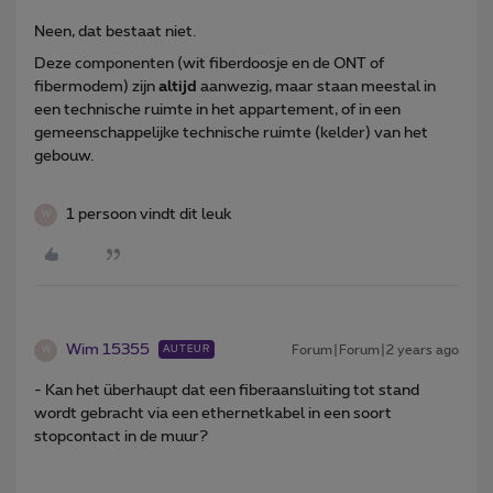
Neen, dat bestaat niet.
Deze componenten (wit fiberdoosje en de ONT of
fibermodem) zijn
altijd
aanwezig, maar staan meestal in
een technische ruimte in het appartement, of in een
gemeenschappelijke technische ruimte (kelder) van het
gebouw.
1 persoon vindt dit leuk
W
Wim 15355
Forum|Forum|2 years ago
AUTEUR
W
- Kan het überhaupt dat een fiberaansluiting tot stand
wordt gebracht via een ethernetkabel in een soort
stopcontact in de muur?