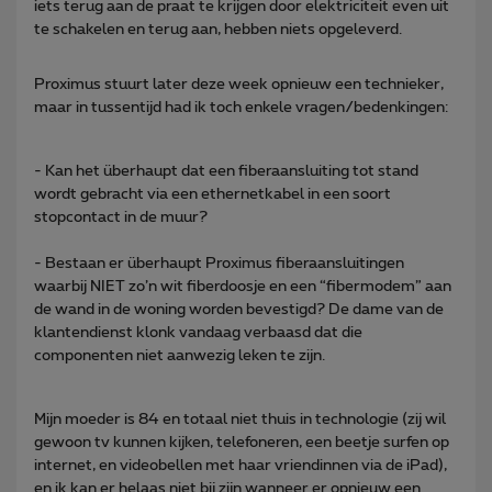
iets terug aan de praat te krijgen door elektriciteit even uit
te schakelen en terug aan, hebben niets opgeleverd.
Proximus stuurt later deze week opnieuw een technieker,
maar in tussentijd had ik toch enkele vragen/bedenkingen:
- Kan het überhaupt dat een fiberaansluiting tot stand
wordt gebracht via een ethernetkabel in een soort
stopcontact in de muur?
- Bestaan er überhaupt Proximus fiberaansluitingen
waarbij NIET zo’n wit fiberdoosje en een “fibermodem” aan
de wand in de woning worden bevestigd? De dame van de
klantendienst klonk vandaag verbaasd dat die
componenten niet aanwezig leken te zijn.
Mijn moeder is 84 en totaal niet thuis in technologie (zij wil
gewoon tv kunnen kijken, telefoneren, een beetje surfen op
internet, en videobellen met haar vriendinnen via de iPad),
en ik kan er helaas niet bij zijn wanneer er opnieuw een