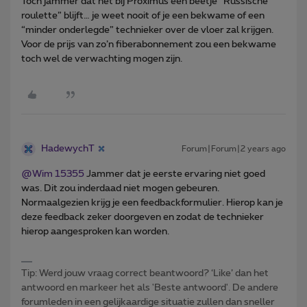
Toch jammer dat het bij Proximus een beetje “Russische
roulette” blijft… je weet nooit of je een bekwame of een
“minder onderlegde” technieker over de vloer zal krijgen.
Voor de prijs van zo’n fiberabonnement zou een bekwame
toch wel de verwachting mogen zijn.
HadewychT
Forum|Forum|2 years ago
@Wim 15355
Jammer dat je eerste ervaring niet goed
was. Dit zou inderdaad niet mogen gebeuren.
Normaalgezien krijg je een feedbackformulier. Hierop kan je
deze feedback zeker doorgeven en zodat de technieker
hierop aangesproken kan worden.
Tip: Werd jouw vraag correct beantwoord? ‘Like’ dan het
antwoord en markeer het als 'Beste antwoord'. De andere
forumleden in een gelijkaardige situatie zullen dan sneller