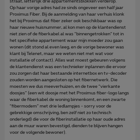
straat, letterlijk drie appartementsblokken verderop.
Op haar vorige adres had ze sinds ongeveer een half jaar
Proximus Fiber. Bij de aanmelding van haar verhuis klonk
het bij Proximus dat fiber zeker ook beschikbaar was op
haar nieuwe huisnummer, al kon men op de klantendienst
niet zien of de fiberkabel al was “binnengetrokken” tot in
het specifieke appartement waar mijn moeder zou gaan
wonen (dit stond al even leeg, en de vorige bewoner was
klant bij Telenet, maar we weten niet met wat voor
installatie of contact). Alles wat moest gebeuren volgens
de klantendienst was een technieker inplannen die ervoor
zou zorgen dat haar bestaande internetbox en tv-decoder
zouden worden aangesloten op het fibernetwerk. Die
moesten we dus meeverhuizen, en de twee “vierkante
doosjes” (een wit doosje met het Proximus fiber-logo langs
waar de fiberkabel de woning binnenkomt, en een zwarte
“fibermodem” met drie ledlampjes - sorry voor de
gebrekkige omschrijving, ben zelf niet zo technisch
onderlegd) die voor de fiberinstallatie op haar oude adres
aan de muur waren bevestigd, dienden te blijven hangen
voor de volgende bewoner).