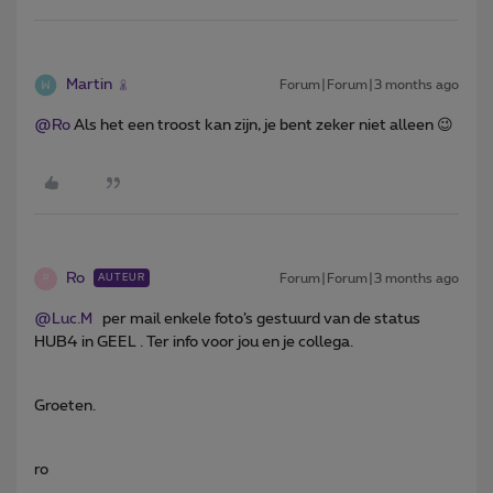
Martin
Forum|Forum|3 months ago
@Ro
Als het een troost kan zijn, je bent zeker niet alleen 😉
Ro
Forum|Forum|3 months ago
AUTEUR
R
@Luc.M
per mail enkele foto’s gestuurd van de status
HUB4 in GEEL . Ter info voor jou en je collega.
Groeten.
ro