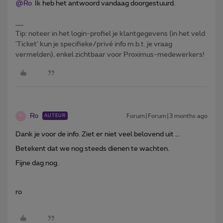
@Ro
Ik heb het antwoord vandaag doorgestuurd.
Tip: noteer in het login-profiel je klantgegevens (in het veld
'Ticket' kun je specifieke/privé info m.b.t. je vraag
vermelden), enkel zichtbaar voor Proximus-medewerkers!
Ro
Forum|Forum|3 months ago
AUTEUR
R
Dank je voor de info. Ziet er niet veel belovend uit …
Betekent dat we nog steeds dienen te wachten.
Fijne dag nog.
ro