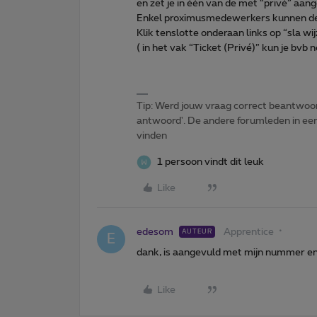
en zet je in één van de met “privé” aan
Enkel proximusmedewerkers kunnen dez
Klik tenslotte onderaan links op “sla wi
( in het vak “Ticket (Privé)” kun je bvb 
Tip: Werd jouw vraag correct beantwoor
antwoord'. De andere forumleden in een 
vinden
1 persoon vindt dit leuk
Like
edesom
Apprentice
AUTEUR
E
dank, is aangevuld met mijn nummer e
Like