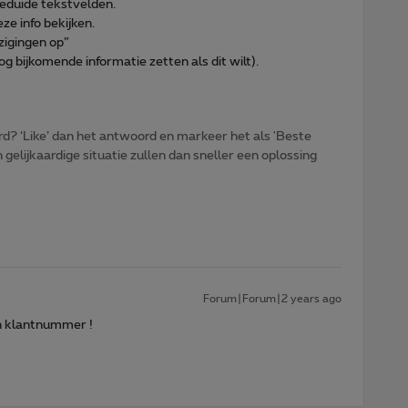
geduide tekstvelden.
e info bekijken.
jzigingen op”
nog bijkomende informatie zetten als dit wilt).
d? ‘Like’ dan het antwoord en markeer het als 'Beste
gelijkaardige situatie zullen dan sneller een oplossing
Forum|Forum|2 years ago
n klantnummer !