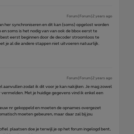
Forum|Forum|2 years ago
van her synchroniseren en dit kan (soms) opgelost worden
 en soms is het nodig van van ook de bbox eerst te
r best eerst beginnen door de decoder stroomloos te
t je al die andere stappen niet uitvoeren natuurlijk.
Forum|Forum|2 years ago
el aanvullen zodat ik dit voor je kan nakijken. Je mag zowel
 vermelden. Met je huidige gegevens vind ik enkel een
en nieuw nr gekoppeld en moeten de opnames overgezet
omatisch moeten gebeuren, maar daar zal bij jou
iel plaatsen doe je terwijl je op het forum ingelogd bent,