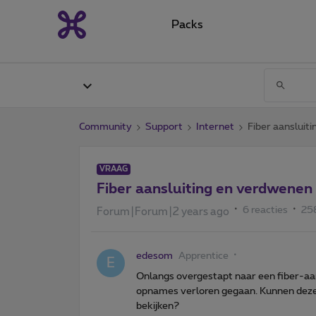
Packs
Community
Support
Internet
Fiber aanslui
VRAAG
Fiber aansluiting en verdwene
6 reacties
25
Forum|Forum|2 years ago
edesom
Apprentice
E
Onlangs overgestapt naar een fiber-aa
opnames verloren gegaan. Kunnen deze
bekijken?