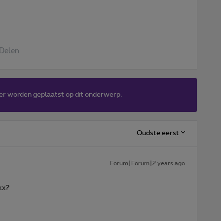
Delen
er worden geplaatst op dit onderwerp.
Oudste eerst
Forum|Forum|2 years ago
kx?