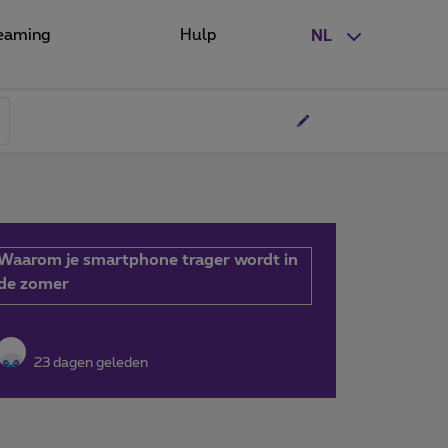
eaming
Hulp
NL
Waarom je smartphone trager wordt in
de zomer
23 dagen geleden