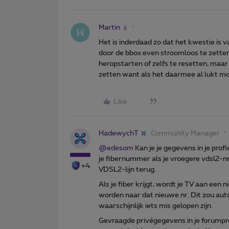
Martin
Het is inderdaad zo dat het kwestie is 
door de bbox even stroomloos te zetten
heropstarten of zelfs te resetten, maa
zetten want als het daarmee al lukt moe
Like
HadewychT
Community Manager
@edesom
Kan je je gegevens in je profi
je fibernummer als je vroegere vdsl2-nr
+4
VDSL2-lijn terug.
Als je fiber krijgt, wordt je TV aan e
worden naar dat nieuwe nr. Dit zou aut
waarschijnlijk iets mis gelopen zijn.
Gevraagde privégegevens in je forumprof