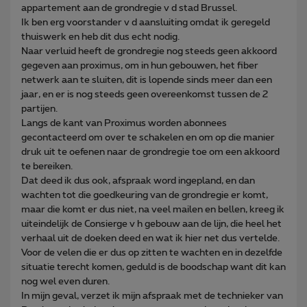
appartement aan de grondregie v d stad Brussel.
Ik ben erg voorstander v d aansluiting omdat ik geregeld
thuiswerk en heb dit dus echt nodig.
Naar verluid heeft de grondregie nog steeds geen akkoord
gegeven aan proximus, om in hun gebouwen, het fiber
netwerk aan te sluiten, dit is lopende sinds meer dan een
jaar, en er is nog steeds geen overeenkomst tussen de 2
partijen.
Langs de kant van Proximus worden abonnees
gecontacteerd om over te schakelen en om op die manier
druk uit te oefenen naar de grondregie toe om een akkoord
te bereiken.
Dat deed ik dus ook, afspraak word ingepland, en dan
wachten tot die goedkeuring van de grondregie er komt,
maar die komt er dus niet, na veel mailen en bellen, kreeg ik
uiteindelijk de Consierge v h gebouw aan de lijn, die heel het
verhaal uit de doeken deed en wat ik hier net dus vertelde.
Voor de velen die er dus op zitten te wachten en in dezelfde
situatie terecht komen, geduld is de boodschap want dit kan
nog wel even duren.
In mijn geval, verzet ik mijn afspraak met de technieker van