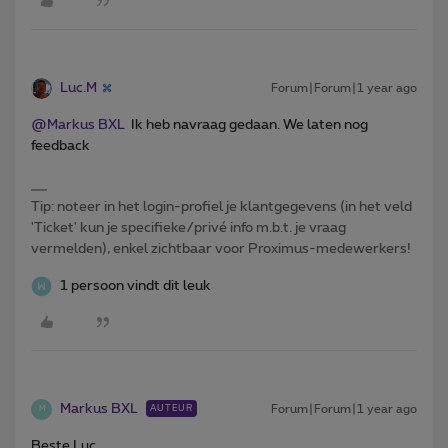
Luc.M
Forum|Forum|1 year ago
@Markus BXL
Ik heb navraag gedaan. We laten nog
feedback
Tip: noteer in het login-profiel je klantgegevens (in het veld
'Ticket' kun je specifieke/privé info m.b.t. je vraag
vermelden), enkel zichtbaar voor Proximus-medewerkers!
1 persoon vindt dit leuk
Markus BXL
Forum|Forum|1 year ago
AUTEUR
M
Beste Luc,