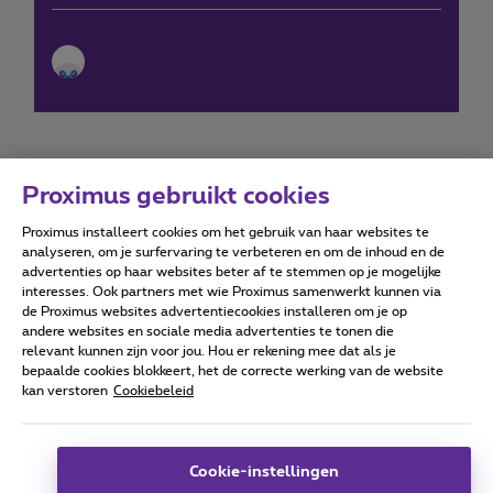
Proximus gebruikt cookies
Proximus installeert cookies om het gebruik van haar websites te
Forumvoorwaarden
Accessibility statement
analyseren, om je surfervaring te verbeteren en om de inhoud en de
advertenties op haar websites beter af te stemmen op je mogelijke
interesses. Ook partners met wie Proximus samenwerkt kunnen via
de Proximus websites advertentiecookies installeren om je op
andere websites en sociale media advertenties te tonen die
relevant kunnen zijn voor jou. Hou er rekening mee dat als je
Alle rechten voorbehouden. ©
2026
Proximus
bepaalde cookies blokkeert, het de correcte werking van de website
kan verstoren
Cookiebeleid
Algemene voorwaarden, consumenteninfo
Prijslijst en tarieven
Toegankelijkheid
Privacy
Cookiebeleid
Cookie manager
Bedrijfsgegevens
Deze website is gecreëerd en wordt beheerd conform het
Cookie-instellingen
Belgisch recht.