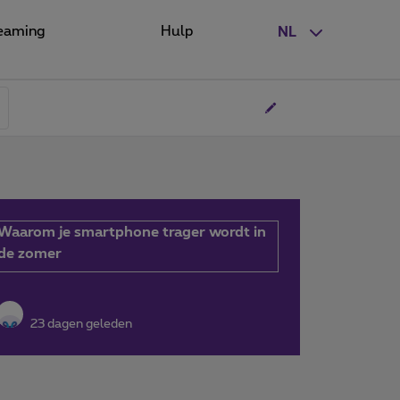
eaming
Hulp
NL
Waarom je smartphone trager wordt in
de zomer
23 dagen geleden