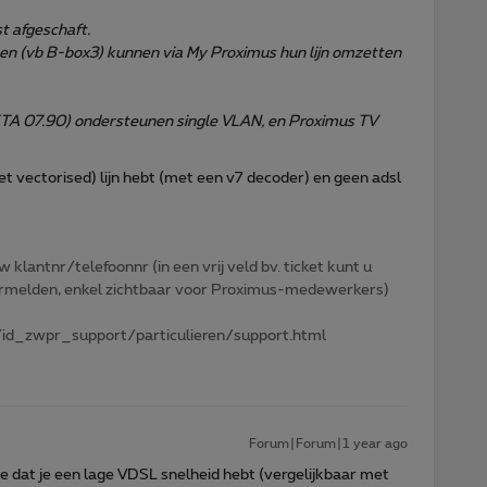
t afgeschaft.
en (vb B-box3) kunnen via My Proximus hun lijn omzetten
ETA 07.90) ondersteunen single VLAN, en Proximus TV
niet vectorised) lijn hebt (met een v7 decoder) en geen adsl
w klantnr/telefoonnr (in een vrij veld bv. ticket kunt u
 vermelden, enkel zichtbaar voor Proximus-medewerkers)
id_zwpr_support/particulieren/support.html
Forum|Forum|1 year ago
je dat je een lage VDSL snelheid hebt (vergelijkbaar met