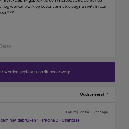
bt met
ADSL
. Ik gebruik nu een Fritzbox 7590 achter de
tv nog werken als ik op bovenvermelde pagina switch naar
ngeer???
Delen
er worden geplaatst op dit onderwerp.
Oudste eerst
Forum|Forum|1 year ago
dem niet gebruiken? - Pagina 3 - Userbase