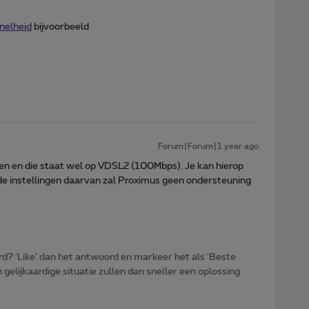
nelheid
bijvoorbeeld
Forum|Forum|1 year ago
ken en die staat wel op VDSL2 (100Mbps). Je kan hierop
de instellingen daarvan zal Proximus geen ondersteuning
d? ‘Like’ dan het antwoord en markeer het als 'Beste
gelijkaardige situatie zullen dan sneller een oplossing