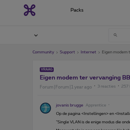
Packs
Community
Support
Internet
Eigen modem t
VRAAG
Eigen modem ter vervanging BB
3 reacties
257
Forum|Forum|1 year ago
jovanis brugge
Apprentice
Op de pagina <Instellingen> en <Install
"Single VLAN is de enige modus die ond