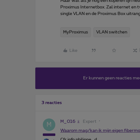
Maar wat als je nog een koperen lijn he
Proximus Internetbox. Zal internet en 
single VLAN en de Proximus Box uitra
MyProximus
VLAN switchen
Like
Er kunnen geen reacties me
3 reacties
M_016
Expert
M
Waarom mag/kan ik mijn eigen fibermo
Cfr info philippe_d