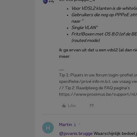
+4
Voor VDSL2 klanten is de whitelis
Gebruikers die nog op PPPoE zitt
naar "
Single VLAN"
Fritz!Boxen met OS 8.0 (of de B
(routed mode)
ik ga ervan uit dat u een vdsl2 (al dan 
meer
Tip 1: Plaats in uw forum login-profiel u
specifieke/privé info m.b.t. uw vraag
// Tip 2: Raadpleeg de FAQ pagina's
https://www.proximus.be/support/nl/
Like
Martin
@jovanis brugge
Waarschijnlijk bedoel 