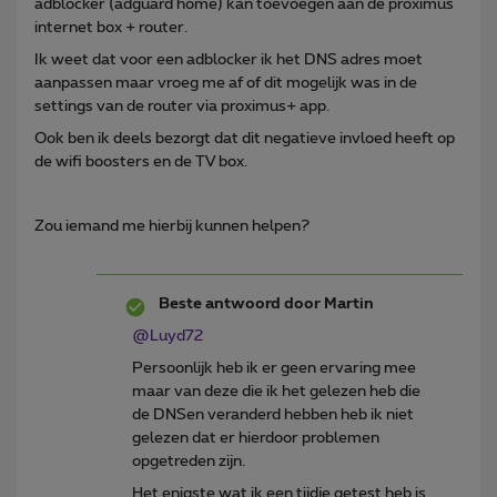
adblocker (adguard home) kan toevoegen aan de proximus
internet box + router.
Ik weet dat voor een adblocker ik het DNS adres moet
aanpassen maar vroeg me af of dit mogelijk was in de
settings van de router via proximus+ app.
Ook ben ik deels bezorgt dat dit negatieve invloed heeft op
de wifi boosters en de TV box.
Zou iemand me hierbij kunnen helpen?
Beste antwoord door
Martin
@Luyd72
Persoonlijk heb ik er geen ervaring mee
maar van deze die ik het gelezen heb die
de DNSen veranderd hebben heb ik niet
gelezen dat er hierdoor problemen
opgetreden zijn.
Het enigste wat ik een tijdje getest heb is