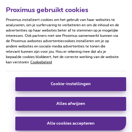
Proximus gebruikt cookies
Proximus installeert cookies om het gebruik van haar websites te
Forumvoorwaarden
Accessibility statement
analyseren, om je surfervaring te verbeteren en om de inhoud en de
advertenties op haar websites beter af te stemmen op je mogelijke
interesses. Ook partners met wie Proximus samenwerkt kunnen via
de Proximus websites advertentiecookies installeren om je op
andere websites en sociale media advertenties te tonen die
relevant kunnen zijn voor jou. Hou er rekening mee dat als je
Alle rechten voorbehouden. ©
2026
Proximus
bepaalde cookies blokkeert, het de correcte werking van de website
kan verstoren
Cookiebeleid
Algemene voorwaarden, consumenteninfo
Prijslijst en tarieven
Toegankelijkheid
Privacy
Cookiebeleid
Cookie manager
Bedrijfsgegevens
Deze website is gecreëerd en wordt beheerd conform het
Cookie-instellingen
Belgisch recht.
Koning Albert II-laan 27 - B-1030 Brussel.
Alles afwijzen
Carrier & Wholesale Solutions
Alle cookies accepteren
Proximus Group
|
Telindus
Jobs
|
Sitemap