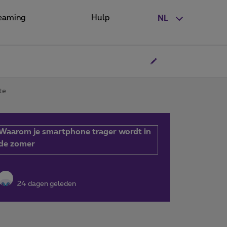
eaming
Hulp
NL
te
Waarom je smartphone trager wordt in
de zomer
24 dagen geleden