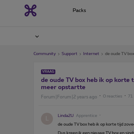
Packs
Community
Support
Internet
de oude TV box
VRAAG
de oude TV box heb ik op korte t
meer opstartte
0 reacties
71
Forum|Forum|2 years ago
Linda2U
Apprentice
L
de oude TV box heb ik op korte tijd zov
Dus kreeg ik een nieuwe TV box en sind