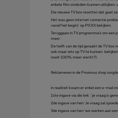
enkele film sindsdien kunnen uitkijken,
Die nieuwe TV box resetten dat gaat zel
Het was geen internet connectie proble
vanaf het begin) op PICKX bekijken.
Teruggaan in TV programma’s om een p
meer.
De helft van de tijd geraakt de TV box 
ook maar iets op TV te kunnen bekijke
nooit 100% meer werkt?).
Reklameren in de Proximus shop zorgde 
in realiteit kwam er enkel een e-mail m
1ste ingave via die link : ‘je vraag is ger
2de ingave van hen ‘Je vraag zal spoed
3de ingave van hen ‘we werken aan een