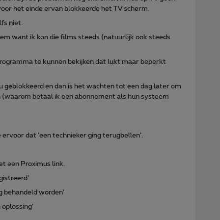
 voor het einde ervan blokkeerde het TV scherm.
fs niet.
em want ik kon die films steeds (natuurlijk ook steeds
rogramma te kunnen bekijken dat lukt maar beperkt
nu geblokkeerd en dan is het wachten tot een dag later om
n (waarom betaal ik een abonnement als hun systeem
ervoor dat ‘een technieker ging terugbellen’.
et een Proximus link.
egistreerd’
ig behandeld worden’
 oplossing’