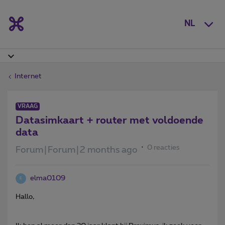
NL
Internet
VRAAG
Datasimkaart + router met voldoende
data
0 reacties
Forum|Forum|2 months ago
elma0109
E
Hallo,