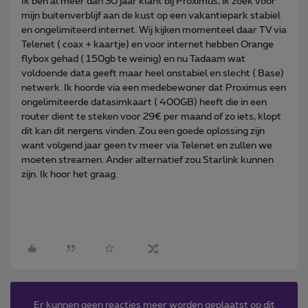
Ik ben al meer dan 30 jaar klant bij Proximus, ik zoek voor
mijn buitenverblijf aan de kust op een vakantiepark stabiel
en ongelimiteerd internet. Wij kijken momenteel daar TV via
Telenet ( coax + kaartje) en voor internet hebben Orange
flybox gehad ( 150gb te weinig) en nu Tadaam wat
voldoende data geeft maar heel onstabiel en slecht ( Base)
netwerk. Ik hoorde via een medebewoner dat Proximus een
ongelimiteerde datasimkaart ( 400GB) heeft die in een
router dient te steken voor 29€ per maand of zo iets, klopt
dit kan dit nergens vinden. Zou een goede oplossing zijn
want volgend jaar geen tv meer via Telenet en zullen we
moeten streamen. Ander alternatief zou Starlink kunnen
zijn. Ik hoor het graag.
Er kunnen geen reacties meer worden geplaatst op dit