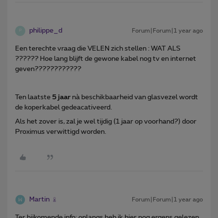
philippe_d
Forum|Forum|1 year ago
P
Een terechte vraag die VELEN zich stellen : WAT ALS
?????? Hoe lang blijft de gewone kabel nog tv en internet
geven????????????
Ten laatste
5 jaar
nà beschikbaarheid van glasvezel wordt
de koperkabel gedeacativeerd.
Als het zover is, zal je wel tijdig (1 jaar op voorhand?) door
Proximus verwittigd worden.
Martin
Forum|Forum|1 year ago
Ter bijkomende info: onlangs heb ik hier nog ergens gelezen