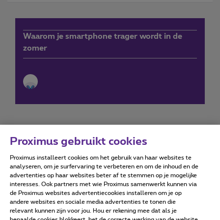
Waarom je smartphone trager wordt in de
zomer
Proximus gebruikt cookies
Proximus installeert cookies om het gebruik van haar websites te
Forumvoorwaarden
Accessibility statement
analyseren, om je surfervaring te verbeteren en om de inhoud en de
advertenties op haar websites beter af te stemmen op je mogelijke
interesses. Ook partners met wie Proximus samenwerkt kunnen via
de Proximus websites advertentiecookies installeren om je op
andere websites en sociale media advertenties te tonen die
relevant kunnen zijn voor jou. Hou er rekening mee dat als je
Alle rechten voorbehouden. ©
2026
Proximus
bepaalde cookies blokkeert, het de correcte werking van de website