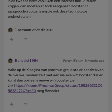
in de tweede helft van 2026 een Internet box+7 zullen
krijgen, dan moeten er toch aangepast Booster+7
aangeboden volgens mij die ook deze technologie
ondersteunen
!
1 persoon vindt dit leuk
Benedict1984
Forum|Forum|8 months ago
Hallo op de X pagina van proximus group sta er een foto van
de nieuwe modem zelf met een nieuwe wifi booster dus er
komt dan ook een nieuwe wifi booster zie
link
https://x.com/ProximusGroup/status/19928622106
58324710?s=20
mvg Benedict.