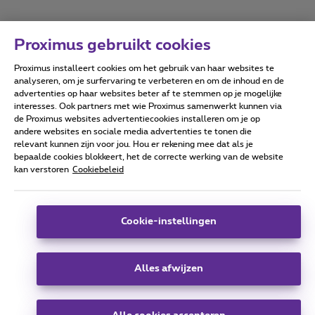
Proximus gebruikt cookies
Proximus installeert cookies om het gebruik van haar websites te
Forumvoorwaarden
Accessibility statement
analyseren, om je surfervaring te verbeteren en om de inhoud en de
advertenties op haar websites beter af te stemmen op je mogelijke
interesses. Ook partners met wie Proximus samenwerkt kunnen via
de Proximus websites advertentiecookies installeren om je op
andere websites en sociale media advertenties te tonen die
relevant kunnen zijn voor jou. Hou er rekening mee dat als je
Alle rechten voorbehouden. ©
2026
Proximus
bepaalde cookies blokkeert, het de correcte werking van de website
kan verstoren
Cookiebeleid
Algemene voorwaarden, consumenteninfo
Prijslijst en tarieven
Toegankelijkheid
Privacy
Cookiebeleid
Cookie manager
Bedrijfsgegevens
Deze website is gecreëerd en wordt beheerd conform het
Cookie-instellingen
Belgisch recht.
Koning Albert II-laan 27 - B-1030 Brussel.
Alles afwijzen
Carrier & Wholesale Solutions