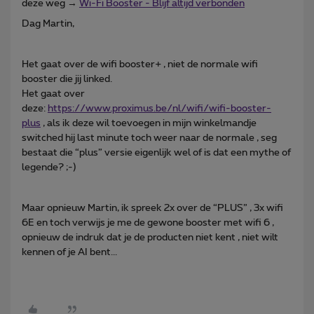
deze weg →
Wi-Fi Booster - Blijf altijd verbonden
Dag Martin,
Het gaat over de wifi booster+ , niet de normale wifi
booster die jij linked.
Het gaat over
deze:
https://www.proximus.be/nl/wifi/wifi-booster-
plus
, als ik deze wil toevoegen in mijn winkelmandje
switched hij last minute toch weer naar de normale , seg
bestaat die “plus” versie eigenlijk wel of is dat een mythe of
legende? ;-)
Maar opnieuw Martin, ik spreek 2x over de “PLUS” , 3x wifi
6E en toch verwijs je me de gewone booster met wifi 6 ,
opnieuw de indruk dat je de producten niet kent , niet wilt
kennen of je AI bent...