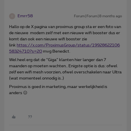
Emrr58
Forum|Forum|8 months ago
E
Hallo op de X pagina van proximus group sta er een foto van
de nieuwe modem zelf met een nieuwe wifi booster dus er
komt dan ook een nieuwe wifi booster zie
link
https://x.com/ProximusGroup/status/19928622106
58324710?s=20
mvg Benedict.
Wel heel erg dat de “Giga” klanten hier langer dan 7
maanden op moeten wachten.. Enigste optie is dus: ofwel
zelf een wifi mesh voorzien, ofwel overschakelen naar Ultra
(wat momenteel onnodig is..)
Proximus is goed in marketing, maar werkelijkheid is
anders 😑