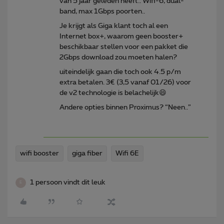
van 5 jaar geleden heeft.. Wifi-6, dual-
band, max 1Gbps poorten..
Je krijgt als Giga klant toch al een
Internet box+, waarom geen booster+
beschikbaar stellen voor een pakket die
2Gbps download zou moeten halen?
uiteindelijk gaan die toch ook 4.5 p/m
extra betalen. 3€ (3,5 vanaf 01/26) voor
de v2 technologie is belachelijk😄
Andere opties binnen Proximus? “Neen..”
wifi booster
giga fiber
Wifi 6E
1 persoon vindt dit leuk
E