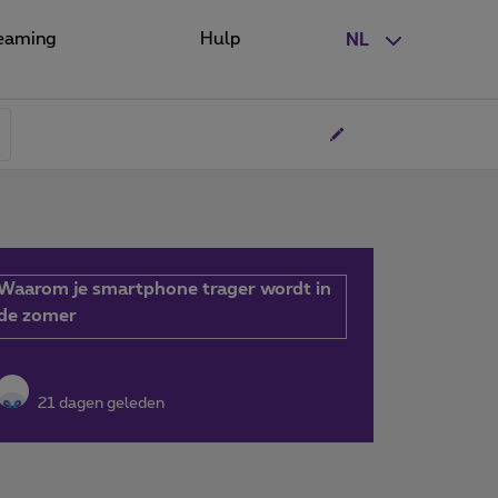
eaming
Hulp
NL
Waarom je smartphone trager wordt in
de zomer
21 dagen geleden