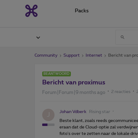
Packs
Community
Support
Internet
Bericht van pr
BEANTWOORD
Bericht van proximus
2 reacties
Forum|Forum|9 months ago
Johan Vdberk
Rising star
J
Beste klant, zoals reeds gecommunicee
eraan dat de Cloud-optie zal verdwijn
foto's over te zetten naar de lokale d