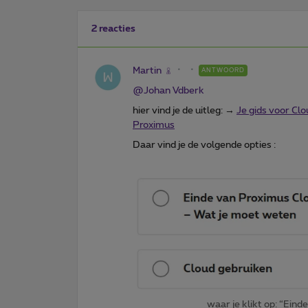
2 reacties
Martin
ANTWOORD
@Johan Vdberk
hier vind je de uitleg: →
Je gids voor Cl
Proximus
Daar vind je de volgende opties :
waar je klikt op: “Ein