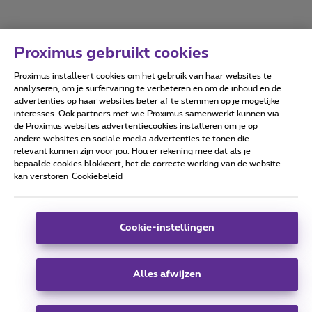
Proximus gebruikt cookies
Proximus installeert cookies om het gebruik van haar websites te
Forumvoorwaarden
Accessibility statement
analyseren, om je surfervaring te verbeteren en om de inhoud en de
advertenties op haar websites beter af te stemmen op je mogelijke
interesses. Ook partners met wie Proximus samenwerkt kunnen via
de Proximus websites advertentiecookies installeren om je op
andere websites en sociale media advertenties te tonen die
relevant kunnen zijn voor jou. Hou er rekening mee dat als je
Alle rechten voorbehouden. ©
2026
Proximus
bepaalde cookies blokkeert, het de correcte werking van de website
kan verstoren
Cookiebeleid
Algemene voorwaarden, consumenteninfo
Prijslijst en tarieven
Toegankelijkheid
Privacy
Cookiebeleid
Cookie manager
Bedrijfsgegevens
Deze website is gecreëerd en wordt beheerd conform het
Cookie-instellingen
Belgisch recht.
Koning Albert II-laan 27 - B-1030 Brussel.
Alles afwijzen
Carrier & Wholesale Solutions