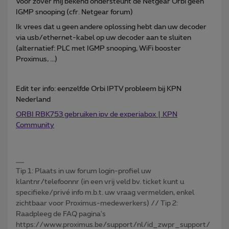
Voor zover mij bekend ondersteunt de Netgear Orbi geen
IGMP snooping (cfr. Netgear forum)
Ik vrees dat u geen andere oplossing hebt dan uw decoder
via usb/ethernet-kabel op uw decoder aan te sluiten
(alternatief: PLC met IGMP snooping, WiFi booster
Proximus, ...)
Edit ter info: eenzelfde Orbi IPTV probleem bij KPN
Nederland
ORBI RBK753 gebruiken ipv de experiabox | KPN
Community
Tip 1: Plaats in uw forum login-profiel uw
klantnr/telefoonnr (in een vrij veld bv. ticket kunt u
specifieke/privé info m.b.t. uw vraag vermelden, enkel
zichtbaar voor Proximus-medewerkers) // Tip 2:
Raadpleeg de FAQ pagina's
https://www.proximus.be/support/nl/id_zwpr_support/