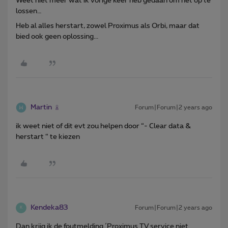
Weet niet meer wat ik vorige keer heb gedaan om het op te
lossen…
Heb al alles herstart, zowel Proximus als Orbi, maar dat
bied ook geen oplossing...
Martin
Forum|Forum|2 years ago
ik weet niet of dit evt zou helpen door “- Clear data &
herstart “ te kiezen
Kendeka83
Forum|Forum|2 years ago
K
Dan krijg ik de foutmelding ´Proximus TV service niet