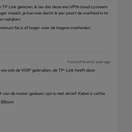
e TP Link gelezen, ik las dat deze een VPN cloud systeem
er maakt, je kan ook dacht ik per poort de snelheid in te
an nakijken.
minimum 6a is of hoger voor de hogere snelheden.
Forum|Forum|1 year ago
at we ook de VOIP gebruiken, de TP-Link heeft deze
 van de router gedaan, vpn is niet aktief. Kabel is cat6a.
an BBox4