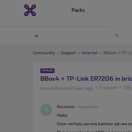
Packs
Community
Support
Internet
BBox4 + TP-Li
VRAAG
BBox4 + TP-Link ER7206 in br
6 reacties
236
Forum|Forum|1 year ago
Racemier
Apprentice
R
Hallo,
Door verhuis van ons kantoor zijn we 