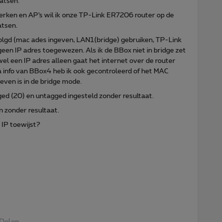
atsen.
ken en AP’s wil ik onze TP-Link ER7206 router op de
atsen.
olgd (mac ades ingeven, LAN1(bridge) gebruiken, TP-Link
P geen IP adres toegewezen. Als ik de BBox niet in bridge zet
 wel een IP adres alleen gaat het internet over de router
 info van BBox4 heb ik ook gecontroleerd of het MAC
even is in de bridge mode.
ed (20) en untagged ingesteld zonder resultaat.
 zonder resultaat.
IP toewijst?