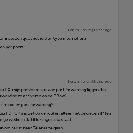
Forum|Forum|1 year ago
an instellen qua snelheid en type internet enz.
en per poort.
Forum|Forum|1 year ago
n PX, mijn probleem zou aan port forwarding liggen dus
rwarding te activeren op de BBox4.
dge mode en port forwarding?
nicast DHCP aanzet op de router, alleen het gekregen IP (en
range welke in de BBox ingesteld staat.
n om terug naar Telenet te gaan...