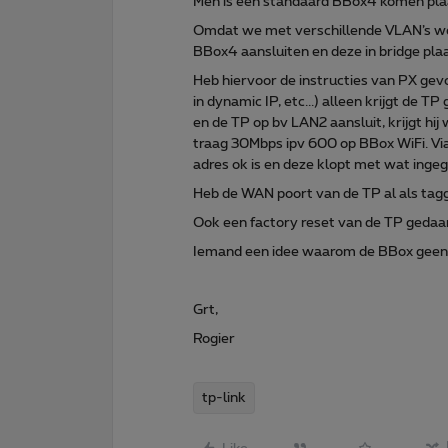
Men is een standaard BBox4 komen pla
Omdat we met verschillende VLAN’s wer
BBox4 aansluiten en deze in bridge pla
Heb hiervoor de instructies van PX gev
in dynamic IP, etc...) alleen krijgt de T
en de TP op bv LAN2 aansluit, krijgt hij
traag 30Mbps ipv 600 op BBox WiFi. Via
adres ok is en deze klopt met wat ingeg
Heb de WAN poort van de TP al als tagg
Ook een factory reset van de TP gedaan
Iemand een idee waarom de BBox geen 
Grt,
Rogier
tp-link