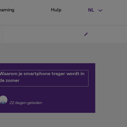
eaming
Hulp
NL
Waarom je smartphone trager wordt in
de zomer
22 dagen geleden