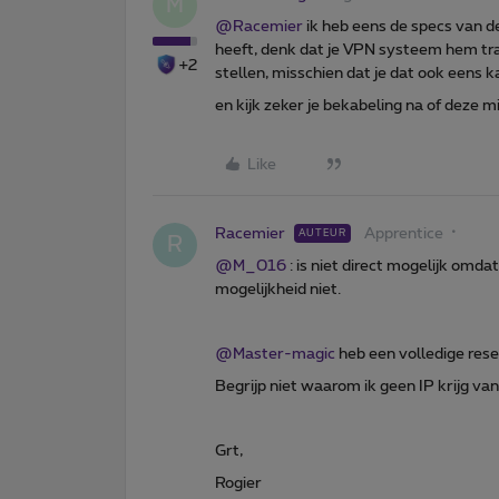
M
@Racemier
ik heb eens de specs van d
heeft, denk dat je VPN systeem hem trag
+2
stellen, misschien dat je dat ook eens k
en kijk zeker je bekabeling na of deze 
Like
Racemier
Apprentice
AUTEUR
R
@M_016
: is niet direct mogelijk omd
mogelijkheid niet.
@Master-magic
heb een volledige reset
Begrijp niet waarom ik geen IP krijg v
Grt,
Rogier