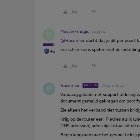
Like
Master-magic
Legend
M
@Racemier
dacht dat je dit per poort k
misschien eens spelen met de instelling
+2
Like
Racemier
Apprentice
AUTEUR
R
Vandaag gebeld met support afdeling va
document gemaild gekregen om port fo
Zie alleen het verband niet tussen bri
Krijg op de router een IP adres als ik u
DNS adressen) adres ligt totaal uit de 
Begin langzaam aan het gevoel te krijge