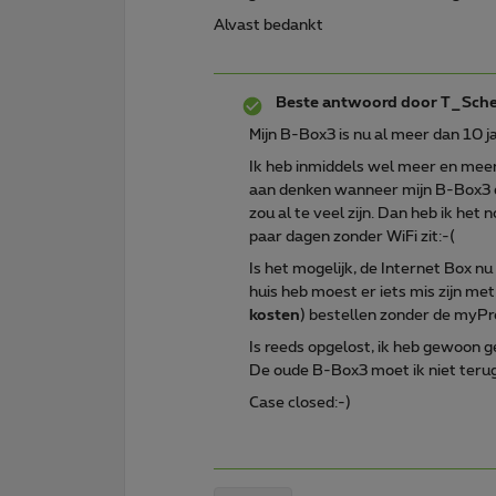
Alvast bedankt
Beste antwoord door
T_Sch
Mijn B-Box3 is nu al meer dan 10 j
Ik heb inmiddels wel meer en meer
aan denken wanneer mijn B-Box3 d
zou al te veel zijn. Dan heb ik het
paar dagen zonder WiFi zit:-(
Is het mogelijk, de Internet Box nu
huis heb moest er iets mis zijn me
kosten
) bestellen zonder de myPr
Is reeds opgelost, ik heb gewoon ge
De oude B-Box3 moet ik niet terug
Case closed:-)