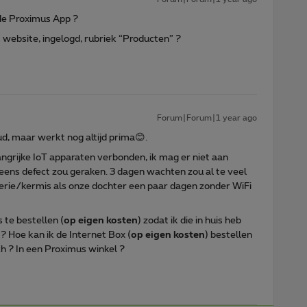
de Proximus App ?
website, ingelogd, rubriek “Producten” ?
Forum|Forum|1 year ago
ud, maar werkt nog altijd prima😊.
ngrijke IoT apparaten verbonden, ik mag er niet aan
ens defect zou geraken. 3 dagen wachten zou al te veel
iserie/kermis als onze dochter een paar dagen zonder WiFi
 te bestellen (
op eigen kosten
) zodat ik die in huis heb
? Hoe kan ik de Internet Box (
op eigen kosten
) bestellen
h ? In een Proximus winkel ?