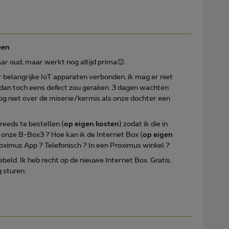
een
aar oud, maar werkt nog altijd prima😊.
 belangrijke IoT apparaten verbonden, ik mag er niet
an toch eens defect zou geraken. 3 dagen wachten
 nog niet over de miserie/kermis als onze dochter een
 reeds te bestellen (
op eigen kosten
) zodat ik die in
t onze B-Box3 ? Hoe kan ik de Internet Box (
op eigen
oximus App ? Telefonisch ? In een Proximus winkel ?
beld. Ik heb recht op de nieuwe Internet Box. Gratis.
 sturen.