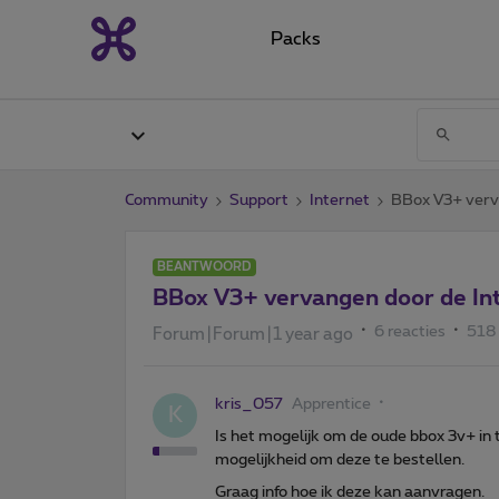
Packs
Community
Support
Internet
BBox V3+ verv
BEANTWOORD
BBox V3+ vervangen door de In
6 reacties
518
Forum|Forum|1 year ago
kris_057
Apprentice
K
Is het mogelijk om de oude bbox 3v+ in 
mogelijkheid om deze te bestellen.
Graag info hoe ik deze kan aanvragen.