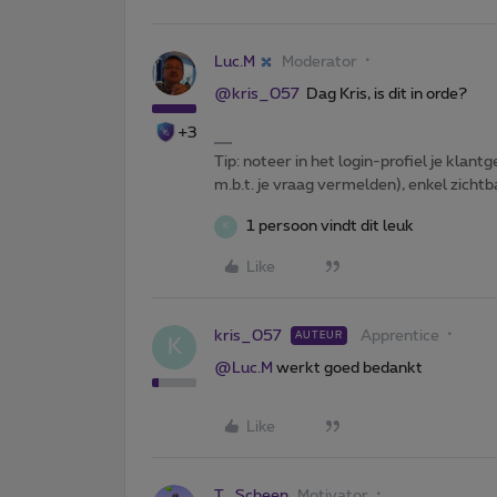
Luc.M
Moderator
@kris_057
Dag Kris, is dit in orde?
+3
Tip: noteer in het login-profiel je klantg
m.b.t. je vraag vermelden), enkel zic
1 persoon vindt dit leuk
K
Like
kris_057
Apprentice
AUTEUR
K
@Luc.M
werkt goed bedankt
Like
T_Scheen
Motivator