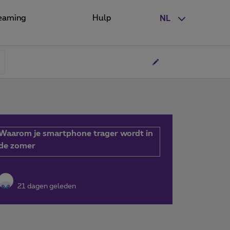
eaming
Hulp
NL
Waarom je smartphone trager wordt in
de zomer
21 dagen geleden