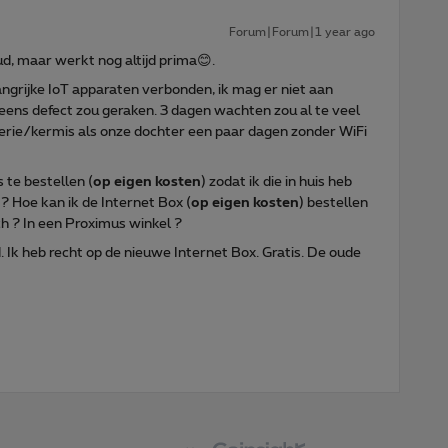
Forum|Forum|1 year ago
ud, maar werkt nog altijd prima😊.
ngrijke IoT apparaten verbonden, ik mag er niet aan
ens defect zou geraken. 3 dagen wachten zou al te veel
iserie/kermis als onze dochter een paar dagen zonder WiFi
 te bestellen (
op eigen kosten
) zodat ik die in huis heb
? Hoe kan ik de Internet Box (
op eigen kosten
) bestellen
h ? In een Proximus winkel ?
. Ik heb recht op de nieuwe Internet Box. Gratis. De oude