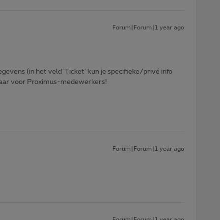
Forum|Forum|1 year ago
egevens (in het veld 'Ticket' kun je specifieke/privé info
htbaar voor Proximus-medewerkers!
Forum|Forum|1 year ago
Forum|Forum|1 year ago