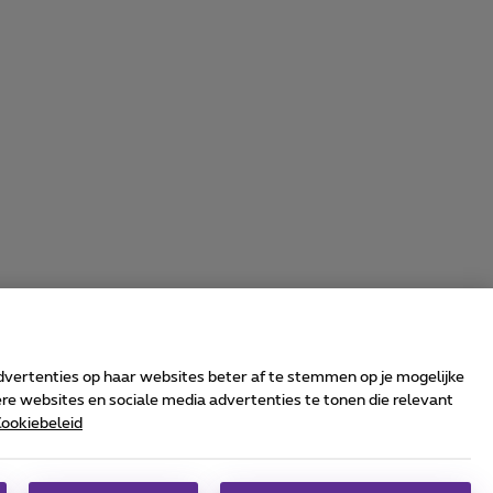
advertenties op haar websites beter af te stemmen op je mogelijke
e websites en sociale media advertenties te tonen die relevant
ookiebeleid
rrier & Wholesale Solutions