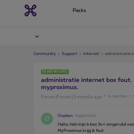
Packs
Community
Support
Internet
administratie i
BEANTWOORD
administratie internet box fout.
myproximus.
4 reacties
Forum|Forum|3 months ago
Dopken
Apprentice
D
Hallo, heb mijn b box 3v+ omgeruild voor
MyProximus krijg ik fout.