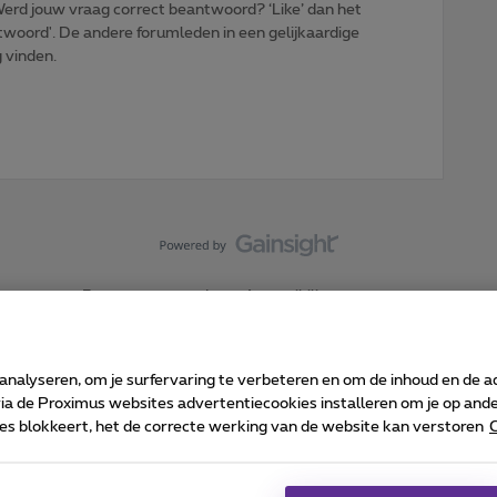
: Werd jouw vraag correct beantwoord? ‘Like’ dan het
woord'. De andere forumleden in een gelijkaardige
g vinden.
Forumvoorwaarden
Accessibility statement
 analyseren, om je surfervaring te verbeteren en om de inhoud en de 
 de Proximus websites advertentiecookies installeren om je op ander
kies blokkeert, het de correcte werking van de website kan verstoren
C
 ©
2026
Proximus
sumenteninfo
Prijslijst en tarieven
Toegankelijkheid
Cookie manager
Bedrijfsgegevens
Ca