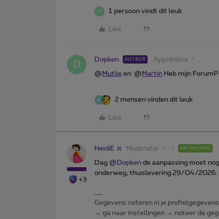
1 persoon vindt dit leuk
D
Like
Dopken
Apprentice
AUTEUR
D
@
Mutlie
en @
Martin
Heb mijn ForumPro
2 mensen vinden dit leuk
Like
HeidiE
Moderator
ANTWOORD
Dag ​
@Dopken
de aanpassing moet nog
onderweg, thuislevering 29/04/2026. 
+3
Gegevens noteren in je profielgegevens o
→ ga naar instellingen → noteer de gege