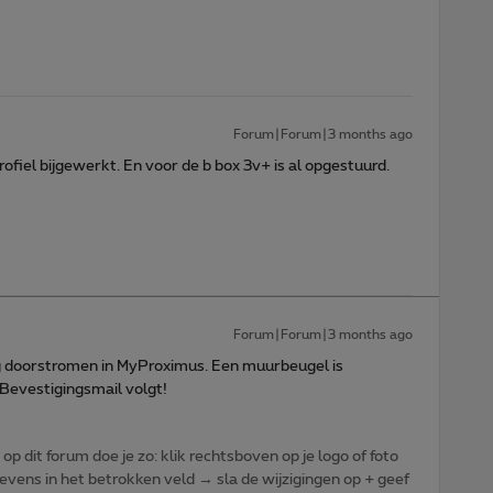
Forum|Forum|3 months ago
fiel bijgewerkt. En voor de b box 3v+ is al opgestuurd.
Forum|Forum|3 months ago
 doorstromen in MyProximus. Een muurbeugel is
Bevestigingsmail volgt!
p dit forum doe je zo: klik rechtsboven op je logo of foto
vens in het betrokken veld → sla de wijzigingen op + geef