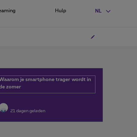
eaming
Hulp
NL
Waarom je smartphone trager wordt in
de zomer
21 dagen geleden