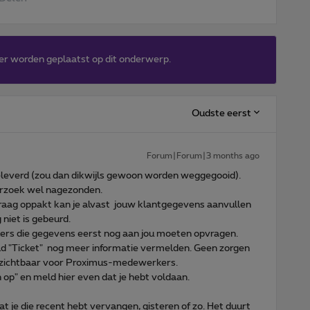
er worden geplaatst op dit onderwerp.
Oudste eerst
Forum|Forum|3 months ago
leverd (zou dan dikwijls gewoon worden weggegooid).
erzoek wel nagezonden.
raag oppakt kan je alvast jouw klantgegevens aanvullen
niet is gebeurd.
kers die gegevens eerst nog aan jou moeten opvragen.
 veld "Ticket" nog meer informatie vermelden. Geen zorgen
el zichtbaar voor Proximus-medewerkers.
 op" en meld hier even dat je hebt voldaan.
t je die recent hebt vervangen, gisteren of zo. Het duurt