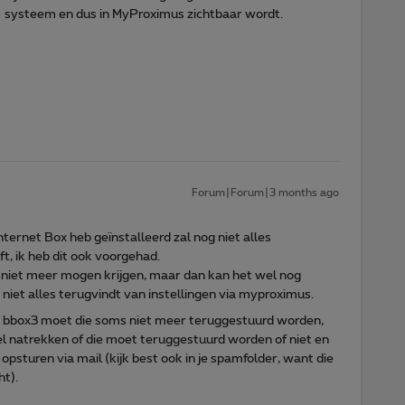
t systeem en dus in MyProximus zichtbaar wordt.
Forum|Forum|3 months ago
nternet Box heb geïnstalleerd zal nog niet alles
t, ik heb dit ook voorgehad.
ng niet meer mogen krijgen, maar dan kan het wel nog
 niet alles terugvindt van instellingen via myproximus.
 bbox3 moet die soms niet meer teruggestuurd worden,
 natrekken of die moet teruggestuurd worden of niet en
 opsturen via mail (kijk best ook in je spamfolder, want die
ht).