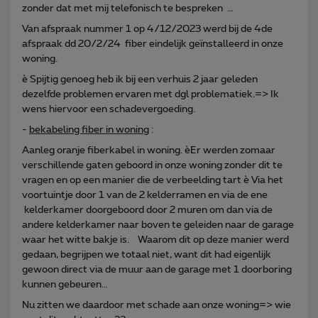
zonder dat met mij telefonisch te bespreken …
Van afspraak nummer 1 op 4/12/2023 werd bij de 4de
afspraak dd 20/2/24 fiber eindelijk geïnstalleerd in onze
woning.
è Spijtig genoeg heb ik bij een verhuis 2 jaar geleden
dezelfde problemen ervaren met dgl problematiek.=> Ik
wens hiervoor een schadevergoeding.
-
bekabeling fiber in woning
:
Aanleg oranje fiberkabel in woning. èEr werden zomaar
verschillende gaten geboord in onze woning zonder dit te
vragen en op een manier die de verbeelding tart è Via het
voortuintje door 1 van de 2 kelderramen en via de ene
kelderkamer doorgeboord door 2 muren om dan via de
andere kelderkamer naar boven te geleiden naar de garage
waar het witte bakje is. Waarom dit op deze manier werd
gedaan, begrijpen we totaal niet, want dit had eigenlijk
gewoon direct via de muur aan de garage met 1 doorboring
kunnen gebeuren…
Nu zitten we daardoor met schade aan onze woning=> wie