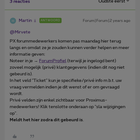
Oudste eerst
3 reacties
Martin
Forum|Forum|2 years ago
ANTWOORD
@Mirvete
PX forummedewerkers komen pas maandag hier terug
langs en omdat ze je zouden kunnen verder helpen en meer
informatie geven:
Noteer in je →
ForumProfiel
(terwijl je ingelogd bent)
zoveel mogelijk (privé) klantgegevens (indien dit nog niet
gebeurd is).
In het veld "Ticket" kun je specifieke/privé info m.b.t. uw
vraag vermelden indien je dit wenst of er om gevraagd
wordt.
Privé velden zijn enkel zichtbaar voor Proximus-
medewerkers! Klik tenslotte onderaan op "sla wijzigingen
op".
Meldt het hier zodra dit gebeurd is
.