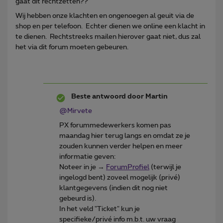
gaat dit rechtzetten??
Wij hebben onze klachten en ongenoegen al geuit via de
shop en per telefoon. Echter dienen we online een klacht in
te dienen. Rechtstreeks mailen hierover gaat niet, dus zal
het via dit forum moeten gebeuren.
Beste antwoord door
Martin
@Mirvete
PX forummedewerkers komen pas
maandag hier terug langs en omdat ze je
zouden kunnen verder helpen en meer
informatie geven:
Noteer in je →
ForumProfiel
(terwijl je
ingelogd bent) zoveel mogelijk (privé)
klantgegevens (indien dit nog niet
gebeurd is).
In het veld "Ticket" kun je
specifieke/privé info m.b.t. uw vraag