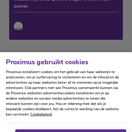
zomer
Proximus gebruikt cookies
Proximus installeert cookies om het gebruik van haar websites te
Forumvoorwaarden
Accessibility statement
analyseren, om je surfervaring te verbeteren en om de inhoud en de
advertenties op haar websites beter af te stemmen op je mogelijke
interesses. Ook partners met wie Proximus samenwerkt kunnen via
de Proximus websites advertentiecookies installeren om je op
andere websites en sociale media advertenties te tonen die
relevant kunnen zijn voor jou. Hou er rekening mee dat als je
Alle rechten voorbehouden. ©
2026
Proximus
bepaalde cookies blokkeert, het de correcte werking van de website
kan verstoren
Cookiebeleid
Algemene voorwaarden, consumenteninfo
Prijslijst en tarieven
Toegankelijkheid
Privacy
Cookiebeleid
Cookie manager
Bedrijfsgegevens