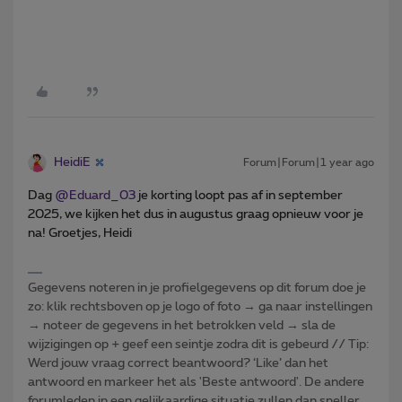
HeidiE
Forum|Forum|1 year ago
Dag ​
@Eduard_03
je korting loopt pas af in september
2025, we kijken het dus in augustus graag opnieuw voor je
na! Groetjes, Heidi
Gegevens noteren in je profielgegevens op dit forum doe je
zo: klik rechtsboven op je logo of foto → ga naar instellingen
→ noteer de gegevens in het betrokken veld → sla de
wijzigingen op + geef een seintje zodra dit is gebeurd // Tip:
Werd jouw vraag correct beantwoord? ‘Like’ dan het
antwoord en markeer het als 'Beste antwoord'. De andere
forumleden in een gelijkaardige situatie zullen dan sneller