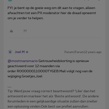
FYI: je bent op de goeie weg om dit aan te vragen, alleen
afwachten tot een PX moderator hier de draad opneemt
om je verder te helpen.
Joel M
Forum|Forum|2 years ago
@mostmansmario
Getrouwheidskorting is opnieuw
geactiveerd voor 12 maanden via
order R000000110000TYGEB.Mail volgt nog van de
wijziging.Groetjes,Joel
Tip: Werd jouw vraag correct beantwoord? ‘Like’ dan het
antwoord en markeer het als 'Beste antwoord'. De andere
forumleden in een gelijkaardige situatie zullen dan sneller
een oplossing vinden.Ook best uw profiel aanvullen.