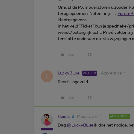
Omdat de PX moderatoren u zouden kunn
terug opnemen: Noteer in je →
ForumPr
klantgegevens.
In het veld "Ticket" kun je specifieke/pr
wenst/belangrijk acht. Privé velden zi
tenslotte onderaan op "sla wijzigingen 
Like
LuckyBLue
Apprentice
AUTEUR
L
Reeds ingevuld.
Like
HeidiE
Moderator
ANTWOORD
Dag ​
@LuckyBLue
ik doe het nodige, be