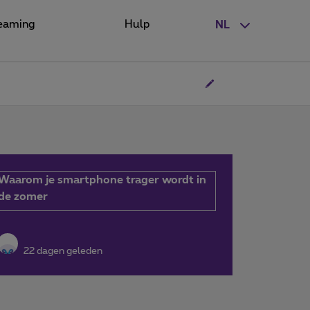
eaming
Hulp
NL
Waarom je smartphone trager wordt in
de zomer
22 dagen geleden