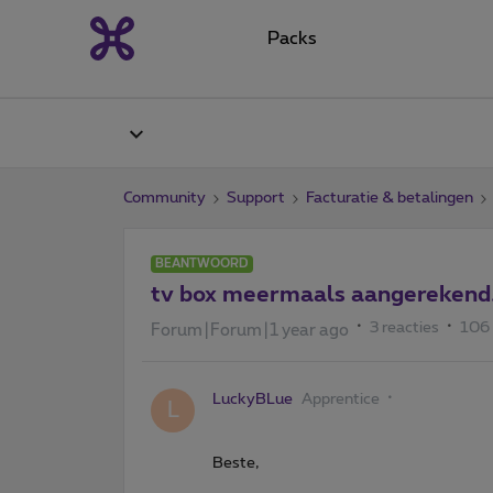
Packs
Community
Support
Facturatie & betalingen
BEANTWOORD
tv box meermaals aangerekend
3 reacties
106
Forum|Forum|1 year ago
LuckyBLue
Apprentice
L
Beste,