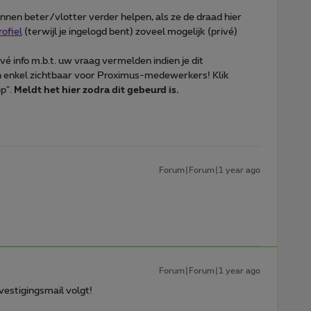
en beter/vlotter verder helpen, als ze de draad hier
ofiel
(terwijl je ingelogd bent) zoveel mogelijk (privé)
ivé info m.b.t. uw vraag vermelden indien je dit
jn enkel zichtbaar voor Proximus-medewerkers! Klik
op".
Meldt het hier zodra dit gebeurd is.
Forum|Forum|1 year ago
Forum|Forum|1 year ago
vestigingsmail volgt!