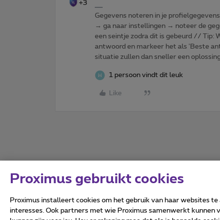
+3
Gegevens noteren in je profielgegevens o
→ ga naar instellingen → noteer de gege
een seintje zodra dit is gebeurd // Tip
antwoord en markeer het als 'Beste ant
situatie zullen dan sneller een oplossin
1 persoon vindt dit leuk
Like
Proximus gebruikt cookies
Proximus installeert cookies om het gebruik van haar websites te
interesses. Ook partners met wie Proximus samenwerkt kunnen via