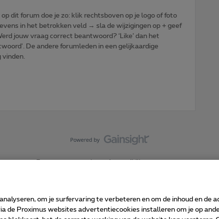
p dit forum doe je zo: klik rechtsboven op je logo of foto
vens in het betrokken veld → sla de wijzigingen op + geef
: Werd jouw vraag correct beantwoord? ‘Like’ dan het
woord'. De andere forumleden in een gelijkaardige
g vinden.
Forumvoorwaarden
Accessibility statement
 analyseren, om je surfervaring te verbeteren en om de inhoud en de 
 de Proximus websites advertentiecookies installeren om je op ander