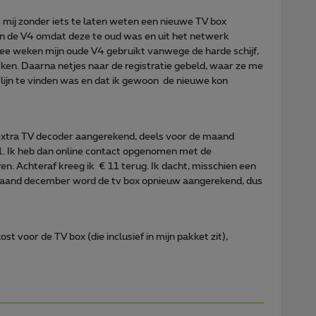
ij zonder iets te laten weten een nieuwe TV box
an de V4 omdat deze te oud was en uit het netwerk
ee weken mijn oude V4 gebruikt vanwege de harde schijf,
en. Daarna netjes naar de registratie gebeld, waar ze me
 lijn te vinden was en dat ik gewoon de nieuwe kon
extra TV decoder aangerekend, deels voor de maand
1. Ik heb dan online contact opgenomen met de
eren. Achteraf kreeg ik € 11 terug. Ik dacht, misschien een
de maand december word de tv box opnieuw aangerekend, dus
ost voor de TV box (die inclusief in mijn pakket zit),