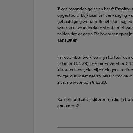
Twee maanden geleden heeft Proximus m
opgestuurd; blijkbaar ter vervanging v
gehaald ging worden. Ik heb dan nog tw
waarna deze inderdaad stopte met werk
zeiden dat er geen TV box meer op mijn
aansluiten.
In november werd op mijn factuur een 
oktober (€ 1.23) en voor november € 1
klantendienst, die mij dit gingen credit
foutje, dus ik liet het zo. Maar voor 
zit ik nu weer aan € 12.23.
Kan iemand dit crediteren, en die extra k
annuleren?