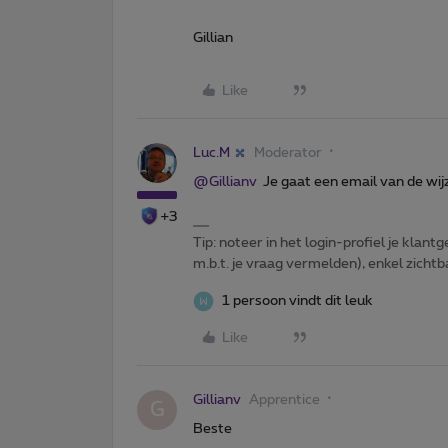
Gillian
Like
Luc.M
Moderator
@Gillianv
Je gaat een email van de wijz
+3
Tip: noteer in het login-profiel je klantg
m.b.t. je vraag vermelden), enkel zic
1 persoon vindt dit leuk
Like
Gillianv
Apprentice
G
Beste