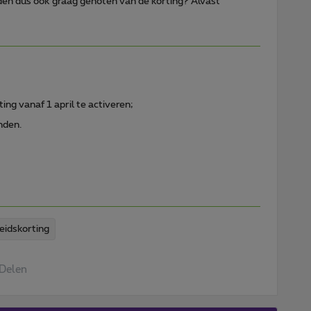
dden dus ook graag genoten van de korting? Alvast
ng vanaf 1 april te activeren;
nden.
idskorting
Delen