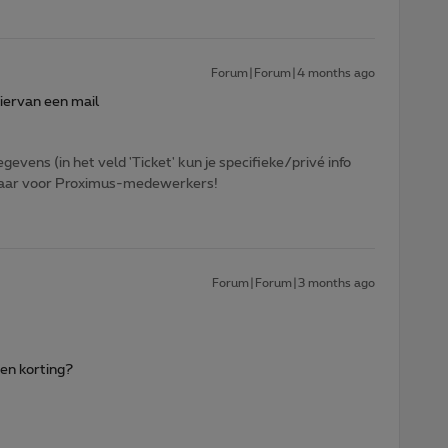
Forum|Forum|4 months ago
hiervan een mail
egevens (in het veld 'Ticket' kun je specifieke/privé info
htbaar voor Proximus-medewerkers!
Forum|Forum|3 months ago
een korting?