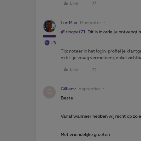
Like
Luc.M
Moderator
@ringoet71
Dit is in orde. je ontvangt 
+3
Tip: noteer in het login-profiel je klantg
m.b.t. je vraag vermelden), enkel zic
Like
Gillianv
Apprentice
G
Beste
Vanaf wanneer hebben wij recht op zo 
Met vriendelijke groeten