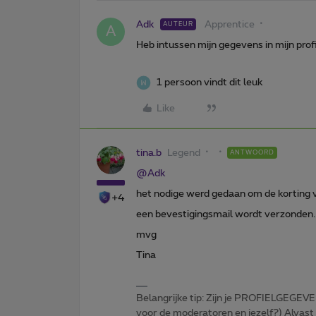
Adk
Apprentice
AUTEUR
A
Heb intussen mijn gegevens in mijn prof
1 persoon vindt dit leuk
Like
tina.b
Legend
ANTWOORD
@Adk
het nodige werd gedaan om de korting va
+4
een bevestigingsmail wordt verzonden.
mvg
Tina
Belangrijke tip: Zijn je PROFIELGEGEVE
voor de moderatoren en jezelf?) Alvast