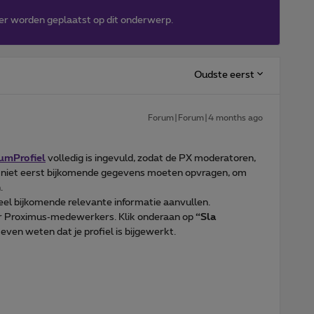
er worden geplaatst op dit onderwerp.
Oudste eerst
Forum|Forum|4 months ago
umProfiel
volledig is ingevuld, zodat de PX moderatoren,
, niet eerst bijkomende gegevens moeten opvragen, om
.
eel bijkomende relevante informatie aanvullen.
oor Proximus‑medewerkers. Klik onderaan op
“Sla
c even weten dat je profiel is bijgewerkt.