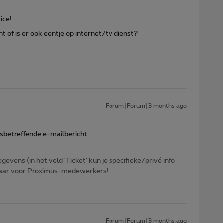
vice!
t of is er ook eentje op internet/tv dienst?
Forum|Forum|3 months ago
sbetreffende e-mailbericht.
egevens (in het veld 'Ticket' kun je specifieke/privé info
htbaar voor Proximus-medewerkers!
Forum|Forum|3 months ago