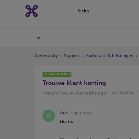
Packs
Community
Support
Facturatie & betalingen
BEANTWOORD
Trouwe klant korting
18 reacties
Forum|Forum|4 months ago
Adk
Apprentice
A
Beste,