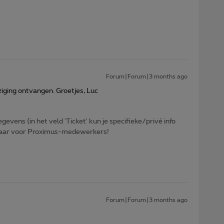
Forum|Forum|3 months ago
iging ontvangen. Groetjes, Luc
egevens (in het veld 'Ticket' kun je specifieke/privé info
htbaar voor Proximus-medewerkers!
Forum|Forum|3 months ago