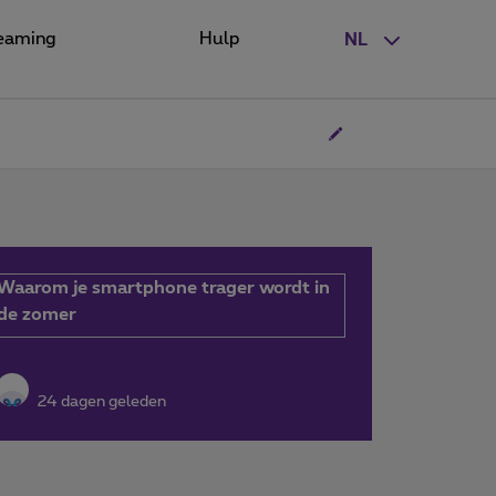
eaming
Hulp
NL
Waarom je smartphone trager wordt in
de zomer
24 dagen geleden