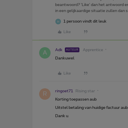
beantwoord? ‘Like’ dan het antwoord e
in een gelijkaardige situatie zullen dan 
1 persoon vindt dit leuk
Like
Adk
Apprentice
AUTEUR
A
Dankuwel
Like
ringoet71
Rising star
R
Korting toepassen aub
Uitstel betaling van huidige factuur aub
Dank u