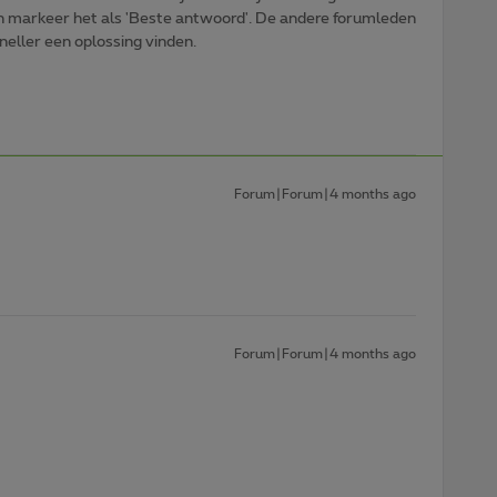
n markeer het als 'Beste antwoord'. De andere forumleden
sneller een oplossing vinden.
Forum|Forum|4 months ago
Forum|Forum|4 months ago