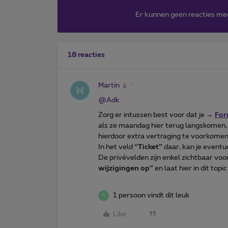
Er kunnen geen reacties me
18 reacties
Martin
@Adk
Zorg er intussen best voor dat je →
For
als ze maandag hier terug langskomen
hierdoor extra vertraging te voorkomen
In het veld
“Ticket”
daar, kan je eventu
De privévelden zijn enkel zichtbaar v
wijzigingen op”
en laat hier in dit topi
1 persoon vindt dit leuk
A
Like