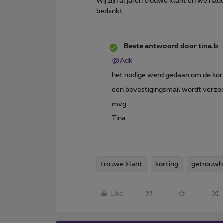
Wij zijn al jaren trouwe klant en we ha
bedankt.
Beste antwoord door
tina.b
@Adk
het nodige werd gedaan om de korti
een bevestigingsmail wordt verzo
mvg
Tina
trouwe klant
korting
getrouwhe
Like