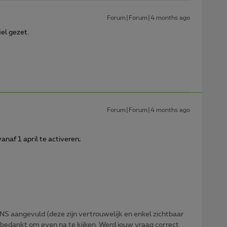
Forum|Forum|4 months ago
iel gezet.
Forum|Forum|4 months ago
naf 1 april te activeren;
NS aangevuld (deze zijn vertrouwelijk en enkel zichtbaar
 bedankt om even na te kijken. Werd jouw vraag correct